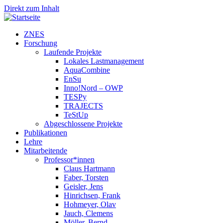
Direkt zum Inhalt
ZNES
Forschung
Laufende Projekte
Lokales Lastmanagement
AquaCombine
EnSu
Inno!Nord – OWP
TESPy
TRAJECTS
TeStUp
Abgeschlossene Projekte
Publikationen
Lehre
Mitarbeitende
Professor*innen
Claus Hartmann
Faber, Torsten
Geisler, Jens
Hinrichsen, Frank
Hohmeyer, Olav
Jauch, Clemens
Möller, Bernd