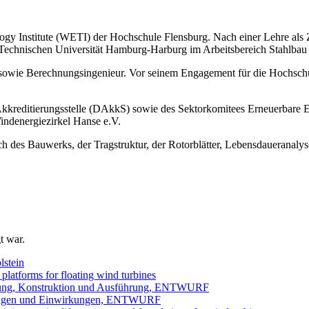
nology Institute (WETI) der Hochschule Flensburg. Nach einer Lehre 
 Technischen Universität Hamburg-Harburg im Arbeitsbereich Stahlbau
er sowie Berechnungsingenieur. Vor seinem Engagement für die Hochsch
Akkreditierungsstelle (DAkkS) sowie des Sektorkomitees Erneuerbare E
ndenergiezirkel Hanse e.V.
ch des Bauwerks, der Tragstruktur, der Rotorblätter, Lebensdaueranal
t war.
lstein
 platforms for floating wind turbines
ssung, Konstruktion und Ausführung, ENTWURF
ndlagen und Einwirkungen, ENTWURF