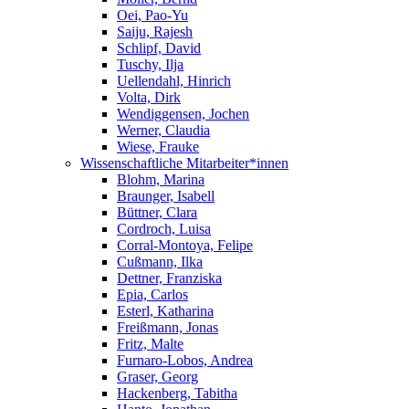
Oei, Pao-Yu
Saiju, Rajesh
Schlipf, David
Tuschy, Ilja
Uellendahl, Hinrich
Volta, Dirk
Wendiggensen, Jochen
Werner, Claudia
Wiese, Frauke
Wissenschaftliche Mitarbeiter*innen
Blohm, Marina
Braunger, Isabell
Büttner, Clara
Cordroch, Luisa
Corral-Montoya, Felipe
Cußmann, Ilka
Dettner, Franziska
Epia, Carlos
Esterl, Katharina
Freißmann, Jonas
Fritz, Malte
Furnaro-Lobos, Andrea
Graser, Georg
Hackenberg, Tabitha