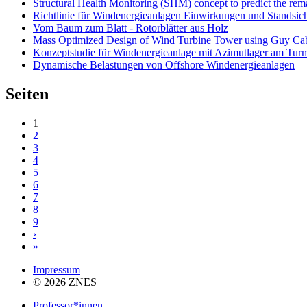
Structural Health Monitoring (SHM) concept to predict the rema
Richtlinie für Windenergieanlagen Einwirkungen und Standsi
Vom Baum zum Blatt - Rotorblätter aus Holz
Mass Optimized Design of Wind Turbine Tower using Guy Cabl
Konzeptstudie für Windenergieanlage mit Azimutlager am Tur
Dynamische Belastungen von Offshore Windenergieanlagen
Seiten
1
2
3
4
5
6
7
8
9
›
»
Impressum
© 2026 ZNES
Professor*innen