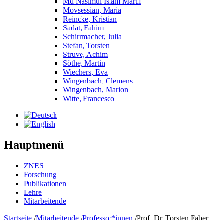
Md Nasimul Islam Maruf
Movsessian, Maria
Reincke, Kristian
Sadat, Fahim
Schirrmacher, Julia
Stefan, Torsten
Struve, Achim
Söthe, Martin
Wiechers, Eva
Wingenbach, Clemens
Wingenbach, Marion
Witte, Francesco
Hauptmenü
ZNES
Forschung
Publikationen
Lehre
Mitarbeitende
Startseite
/
Mitarbeitende
/
Professor*innen
/
Prof. Dr. Torsten Faber