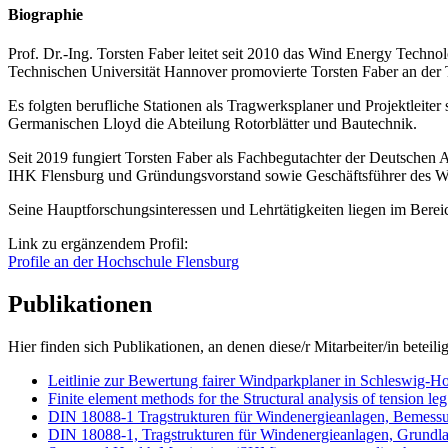
Biographie
Prof. Dr.-Ing. Torsten Faber leitet seit 2010 das Wind Energy Tech
Technischen Universität Hannover promovierte Torsten Faber an der
Es folgten berufliche Stationen als Tragwerksplaner und Projektleit
Germanischen Lloyd die Abteilung Rotorblätter und Bautechnik.
Seit 2019 fungiert Torsten Faber als Fachbegutachter der Deutschen 
IHK Flensburg und Gründungsvorstand sowie Geschäftsführer des Wi
Seine Hauptforschungsinteressen und Lehrtätigkeiten liegen im Berei
Link zu ergänzendem Profil:
Profile an der Hochschule Flensburg
Publikationen
Hier finden sich Publikationen, an denen diese/r Mitarbeiter/in beteilig
Leitlinie zur Bewertung fairer Windparkplaner in Schleswig-Ho
Finite element methods for the Structural analysis of tension leg
DIN 18088-1 Tragstrukturen für Windenergieanlagen, Beme
DIN 18088-1, Tragstrukturen für Windenergieanlagen, Gru