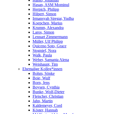
Hanto, Jonathan
Hasan, ASM Mominul
Herpich, Philipp
Hilpert, Simon
Irmansyah Siregar, Yudha
Koepchen, Marius
Krumm, Alexandra
Laros, Simon
Lennart Zimmermann
Müller, Ulf Philipp
Quiceno Soto, Grace
Stognief, Nora
Walk, Paula
Weber, Samanta Alena
Weishaupt, Tim
Ehemalige Kolleg*innen
Bohm, Sönke
Boie, Wulf
Born, Jens
Boysen, Cynthia
Bunke, Wolf-Dieter
Fleischer, Christian
Jahn, Martin
Kaldemeyer, Cord
Köster, Hannah