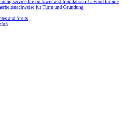
ining service life on tower and foundation of a wind turbine
cherheitsnachweise für Turm und Gründung
es and Struts
mfuß