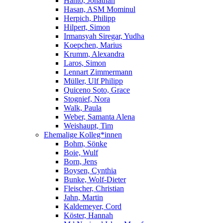
Hanto, Jonathan
Hasan, ASM Mominul
Herpich, Philipp
Hilpert, Simon
Irmansyah Siregar, Yudha
Koepchen, Marius
Krumm, Alexandra
Laros, Simon
Lennart Zimmermann
Müller, Ulf Philipp
Quiceno Soto, Grace
Stognief, Nora
Walk, Paula
Weber, Samanta Alena
Weishaupt, Tim
Ehemalige Kolleg*innen
Bohm, Sönke
Boie, Wulf
Born, Jens
Boysen, Cynthia
Bunke, Wolf-Dieter
Fleischer, Christian
Jahn, Martin
Kaldemeyer, Cord
Köster, Hannah