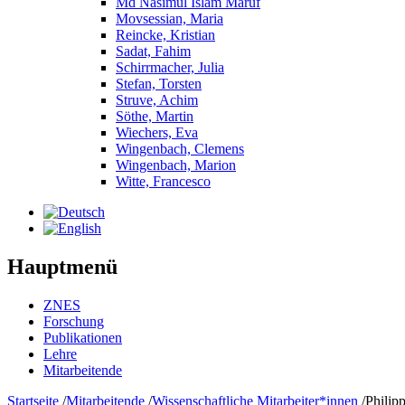
Md Nasimul Islam Maruf
Movsessian, Maria
Reincke, Kristian
Sadat, Fahim
Schirrmacher, Julia
Stefan, Torsten
Struve, Achim
Söthe, Martin
Wiechers, Eva
Wingenbach, Clemens
Wingenbach, Marion
Witte, Francesco
Hauptmenü
ZNES
Forschung
Publikationen
Lehre
Mitarbeitende
Startseite
/
Mitarbeitende
/
Wissenschaftliche Mitarbeiter*innen
/
Philip