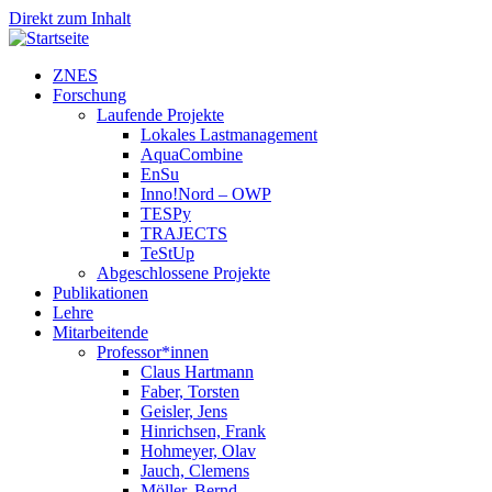
Direkt zum Inhalt
ZNES
Forschung
Laufende Projekte
Lokales Lastmanagement
AquaCombine
EnSu
Inno!Nord – OWP
TESPy
TRAJECTS
TeStUp
Abgeschlossene Projekte
Publikationen
Lehre
Mitarbeitende
Professor*innen
Claus Hartmann
Faber, Torsten
Geisler, Jens
Hinrichsen, Frank
Hohmeyer, Olav
Jauch, Clemens
Möller, Bernd