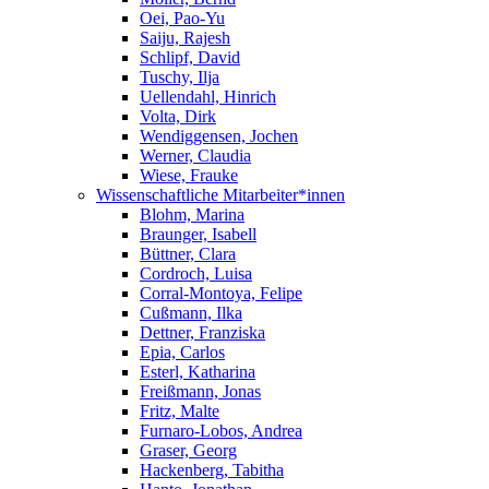
Oei, Pao-Yu
Saiju, Rajesh
Schlipf, David
Tuschy, Ilja
Uellendahl, Hinrich
Volta, Dirk
Wendiggensen, Jochen
Werner, Claudia
Wiese, Frauke
Wissenschaftliche Mitarbeiter*innen
Blohm, Marina
Braunger, Isabell
Büttner, Clara
Cordroch, Luisa
Corral-Montoya, Felipe
Cußmann, Ilka
Dettner, Franziska
Epia, Carlos
Esterl, Katharina
Freißmann, Jonas
Fritz, Malte
Furnaro-Lobos, Andrea
Graser, Georg
Hackenberg, Tabitha