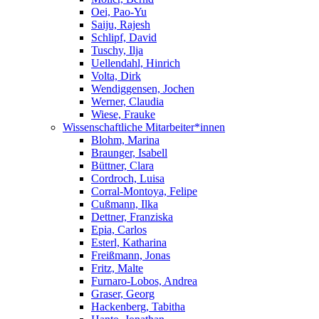
Oei, Pao-Yu
Saiju, Rajesh
Schlipf, David
Tuschy, Ilja
Uellendahl, Hinrich
Volta, Dirk
Wendiggensen, Jochen
Werner, Claudia
Wiese, Frauke
Wissenschaftliche Mitarbeiter*innen
Blohm, Marina
Braunger, Isabell
Büttner, Clara
Cordroch, Luisa
Corral-Montoya, Felipe
Cußmann, Ilka
Dettner, Franziska
Epia, Carlos
Esterl, Katharina
Freißmann, Jonas
Fritz, Malte
Furnaro-Lobos, Andrea
Graser, Georg
Hackenberg, Tabitha