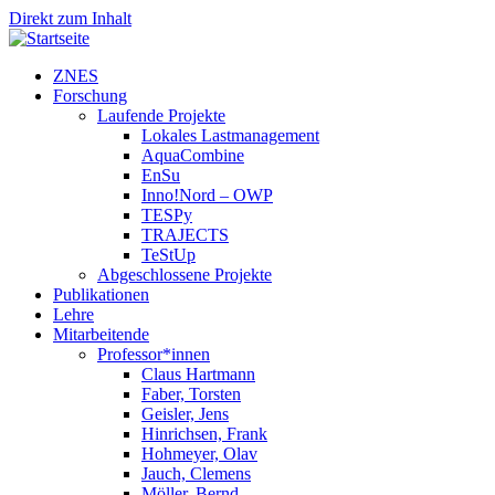
Direkt zum Inhalt
ZNES
Forschung
Laufende Projekte
Lokales Lastmanagement
AquaCombine
EnSu
Inno!Nord – OWP
TESPy
TRAJECTS
TeStUp
Abgeschlossene Projekte
Publikationen
Lehre
Mitarbeitende
Professor*innen
Claus Hartmann
Faber, Torsten
Geisler, Jens
Hinrichsen, Frank
Hohmeyer, Olav
Jauch, Clemens
Möller, Bernd