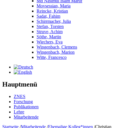
Md Nasimul Islam Maruf
Movsessian, Maria
Reincke, Kristian
Sadat, Fahim
Schirrmacher, Julia
Stefan, Torsten
Struve, Achim
Söthe, Martin
Wiechers, Eva
Wingenbach, Clemens
Wingenbach, Marion
Witte, Francesco
Hauptmenü
ZNES
Forschung
Publikationen
Lehre
Mitarbeitende
Startseite
/
Mitarbeitende
/
Ehemalige Kolleg*innen
/
Christian