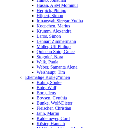
Hanto, Jonathan
Hasan, ASM Mominul
Herpich, Philipp
Hilpert, Simon
Irmansyah Siregar, Yudha
Koepchen, Marius
Krumm, Alexandra
Laros, Simon
Lennart Zimmermann
Müller, Ulf Philipp
Quiceno Soto, Grace
Stognief, Nora
Walk, Paula
Weber, Samanta Alena
Weishaupt, Tim
Ehemalige Kolleg*innen
Bohm, Sönke
Boie, Wulf
Born, Jens
Boysen, Cynthia
Bunke, Wolf-Dieter
Fleischer, Christian
Jahn, Martin
Kaldemeyer, Cord
Köster, Hannah