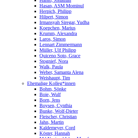
Hanto, Jonathan
Hasan, ASM Mominul
Herpich, Philipp
Hilpert, Simon
Irmansyah Siregar, Yudha
Koepchen, Marius
Krumm, Alexandra
Laros, Simon
Lennart Zimmermann
Müller, Ulf Philipp
Quiceno Soto, Grace
Stognief, Nora
Walk, Paula
Weber, Samanta Alena
Weishaupt, Tim
Ehemalige Kolleg*innen
Bohm, Sönke
Boie, Wulf
Born, Jens
Boysen, Cynthia
Bunke, Wolf-Dieter
Fleischer, Christian
Jahn, Martin
Kaldemeyer, Cord
Köster, Hannah