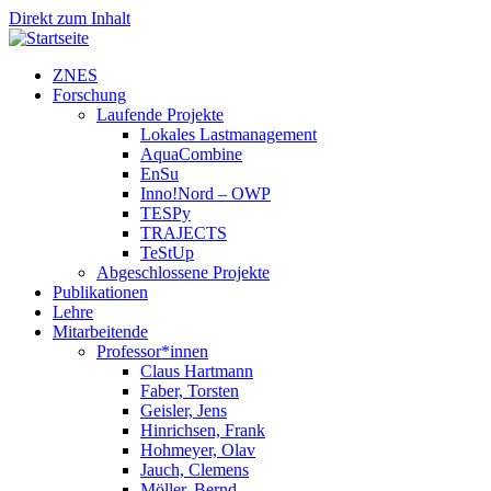
Direkt zum Inhalt
ZNES
Forschung
Laufende Projekte
Lokales Lastmanagement
AquaCombine
EnSu
Inno!Nord – OWP
TESPy
TRAJECTS
TeStUp
Abgeschlossene Projekte
Publikationen
Lehre
Mitarbeitende
Professor*innen
Claus Hartmann
Faber, Torsten
Geisler, Jens
Hinrichsen, Frank
Hohmeyer, Olav
Jauch, Clemens
Möller, Bernd