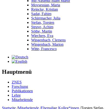
Md Nasimul Islam Maruf
Movsessian, Maria
Reincke, Kristian
Sadat, Fahim
Schirrmacher, Julia
Stefan, Torsten
Struve, Achim
Söthe, Martin
Wiechers, Eva
Wingenbach, Clemens
Wingenbach, Marion
Witte, Francesco
Hauptmenü
ZNES
Forschung
Publikationen
Lehre
Mitarbeitende
Startseite
/
Mitarbeitende
/
Ehemalige Kolleg*innen
/
Torsten Stefan,