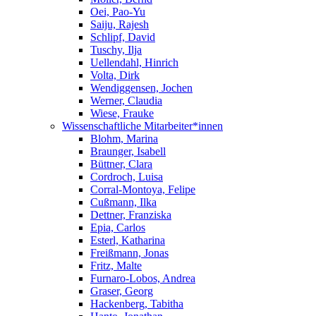
Oei, Pao-Yu
Saiju, Rajesh
Schlipf, David
Tuschy, Ilja
Uellendahl, Hinrich
Volta, Dirk
Wendiggensen, Jochen
Werner, Claudia
Wiese, Frauke
Wissenschaftliche Mitarbeiter*innen
Blohm, Marina
Braunger, Isabell
Büttner, Clara
Cordroch, Luisa
Corral-Montoya, Felipe
Cußmann, Ilka
Dettner, Franziska
Epia, Carlos
Esterl, Katharina
Freißmann, Jonas
Fritz, Malte
Furnaro-Lobos, Andrea
Graser, Georg
Hackenberg, Tabitha