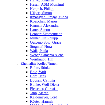
Hanto, Jonathan
Hasan, ASM Mominul
Herpich, Philipp
Hilpert, Simon
Irmansyah Siregar, Yudha
Koepchen, Marius
Krumm, Alexandra
Laros, Simon
Lennart Zimmermann
Müller, Ulf Philipp
Quiceno Soto, Grace
Stognief, Nora
Walk, Paula
Weber, Samanta Alena
Weishaupt, Tim
Ehemalige Kolleg*innen
Bohm, Sönke
Boie, Wulf
Born, Jens
Boysen, Cynthia
Bunke, Wolf-Dieter
Fleischer, Christian
Jahn, Martin
Kaldemeyer, Cord
Köster, Hannah