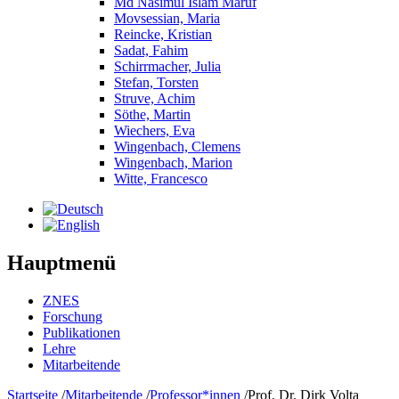
Md Nasimul Islam Maruf
Movsessian, Maria
Reincke, Kristian
Sadat, Fahim
Schirrmacher, Julia
Stefan, Torsten
Struve, Achim
Söthe, Martin
Wiechers, Eva
Wingenbach, Clemens
Wingenbach, Marion
Witte, Francesco
Hauptmenü
ZNES
Forschung
Publikationen
Lehre
Mitarbeitende
Startseite
/
Mitarbeitende
/
Professor*innen
/
Prof. Dr. Dirk Volta