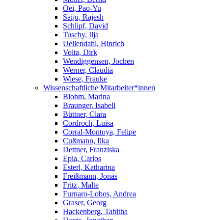
Oei, Pao-Yu
Saiju, Rajesh
Schlipf, David
Tuschy, Ilja
Uellendahl, Hinrich
Volta, Dirk
Wendiggensen, Jochen
Werner, Claudia
Wiese, Frauke
Wissenschaftliche Mitarbeiter*innen
Blohm, Marina
Braunger, Isabell
Büttner, Clara
Cordroch, Luisa
Corral-Montoya, Felipe
Cußmann, Ilka
Dettner, Franziska
Epia, Carlos
Esterl, Katharina
Freißmann, Jonas
Fritz, Malte
Furnaro-Lobos, Andrea
Graser, Georg
Hackenberg, Tabitha