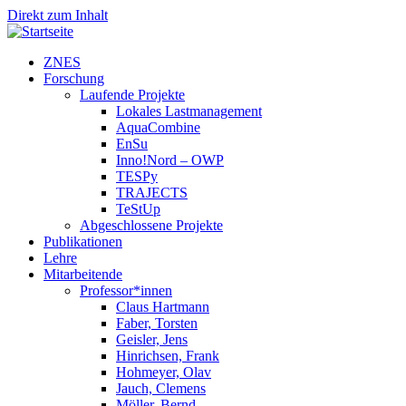
Direkt zum Inhalt
ZNES
Forschung
Laufende Projekte
Lokales Lastmanagement
AquaCombine
EnSu
Inno!Nord – OWP
TESPy
TRAJECTS
TeStUp
Abgeschlossene Projekte
Publikationen
Lehre
Mitarbeitende
Professor*innen
Claus Hartmann
Faber, Torsten
Geisler, Jens
Hinrichsen, Frank
Hohmeyer, Olav
Jauch, Clemens
Möller, Bernd