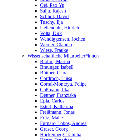
Oei, Pao-Yu
Saiju, Rajesh
Schlipf, David
Tuschy, Ilja
Uellendahl, Hinrich
Volta, Dirk
Wendiggensen, Jochen
Werner, Claudia
Wiese, Frauke
Wissenschaftliche Mitarbeiter*innen
Blohm, Marina
Braunger, Isabell
Büttner, Clara
Cordroch, Luisa
Corral-Montoya, Felipe
Cußmann, Ilka
Dettner, Franziska
Epia, Carlos
Esterl, Katharina
Freißmann, Jonas
Fritz, Malte
Furnaro-Lobos, Andrea
Graser, Georg
Hackenberg, Tabitha