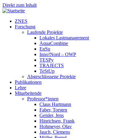
Direkt zum Inhalt
ZNES
Forschung
Laufende Projekte
Lokales Lastmanagement
AquaCombine
EnSu
Inno!Nord – OWP
TESPy
TRAJECTS
TeStUp
Abgeschlossene Projekte
Publikationen
Lehre
Mitarbeitende
Professor*innen
Claus Hartmann
Faber, Torsten
Geisler, Jens
Hinrichsen, Frank
Hohmeyer, Olav
Jauch, Clemens
Möller, Bernd