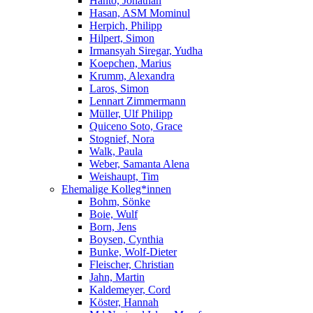
Hanto, Jonathan
Hasan, ASM Mominul
Herpich, Philipp
Hilpert, Simon
Irmansyah Siregar, Yudha
Koepchen, Marius
Krumm, Alexandra
Laros, Simon
Lennart Zimmermann
Müller, Ulf Philipp
Quiceno Soto, Grace
Stognief, Nora
Walk, Paula
Weber, Samanta Alena
Weishaupt, Tim
Ehemalige Kolleg*innen
Bohm, Sönke
Boie, Wulf
Born, Jens
Boysen, Cynthia
Bunke, Wolf-Dieter
Fleischer, Christian
Jahn, Martin
Kaldemeyer, Cord
Köster, Hannah