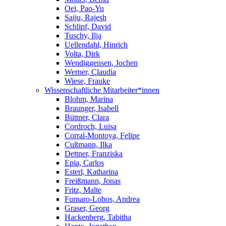
Oei, Pao-Yu
Saiju, Rajesh
Schlipf, David
Tuschy, Ilja
Uellendahl, Hinrich
Volta, Dirk
Wendiggensen, Jochen
Werner, Claudia
Wiese, Frauke
Wissenschaftliche Mitarbeiter*innen
Blohm, Marina
Braunger, Isabell
Büttner, Clara
Cordroch, Luisa
Corral-Montoya, Felipe
Cußmann, Ilka
Dettner, Franziska
Epia, Carlos
Esterl, Katharina
Freißmann, Jonas
Fritz, Malte
Furnaro-Lobos, Andrea
Graser, Georg
Hackenberg, Tabitha