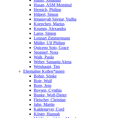
Hanto, Jonathan
Hasan, ASM Mominul
Herpich, Philipp
Hilpert, Simon
Irmansyah Siregar, Yudha
Koepchen, Marius
Krumm, Alexandra
Laros, Simon
Lennart Zimmermann
Müller, Ulf Philipp
Quiceno Soto, Grace
Stognief, Nora
Walk, Paula
Weber, Samanta Alena
Weishaupt, Tim
Ehemalige Kolleg*innen
Bohm, Sönke
Boie, Wulf
Born, Jens
Boysen, Cynthia
Bunke, Wolf-Dieter
Fleischer, Christian
Jahn, Martin
Kaldemeyer, Cord
Köster, Hannah