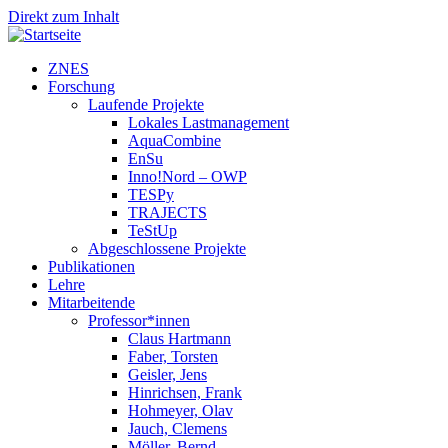
Direkt zum Inhalt
ZNES
Forschung
Laufende Projekte
Lokales Lastmanagement
AquaCombine
EnSu
Inno!Nord – OWP
TESPy
TRAJECTS
TeStUp
Abgeschlossene Projekte
Publikationen
Lehre
Mitarbeitende
Professor*innen
Claus Hartmann
Faber, Torsten
Geisler, Jens
Hinrichsen, Frank
Hohmeyer, Olav
Jauch, Clemens
Möller, Bernd