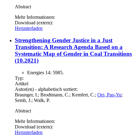
Abstract
Mehr Informationen:
Download (extern):
Herunterladen
Strengthening Gender Justice in a Just
Transition: A Research Agenda Based on a
Systematic Map of Gender in Coal Transitions
(10.2021)
Energies 14: 5985.
Typ:
Artikel
Autor(en) - alphabetisch sortiert:
Braunger, I.; Brodtmann, C.; Kemfert, C.;
Oei, Pao-Yu
;
Semb, J.; Walk, P.
Abstract
Mehr Informationen:
Download (extern):
Herunterladen