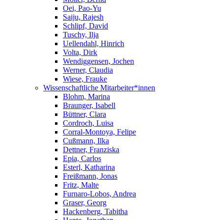
Oei, Pao-Yu
Saiju, Rajesh
Schlipf, David
Tuschy, Ilja
Uellendahl, Hinrich
Volta, Dirk
Wendiggensen, Jochen
Werner, Claudia
Wiese, Frauke
Wissenschaftliche Mitarbeiter*innen
Blohm, Marina
Braunger, Isabell
Büttner, Clara
Cordroch, Luisa
Corral-Montoya, Felipe
Cußmann, Ilka
Dettner, Franziska
Epia, Carlos
Esterl, Katharina
Freißmann, Jonas
Fritz, Malte
Furnaro-Lobos, Andrea
Graser, Georg
Hackenberg, Tabitha