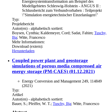
Energiesystemtransformation am Beispiel des
Modellgebietes Schleswig-Holstein - ANGUS II :
Schlussbericht zum Verbundvorhaben : Teilprojekt
\"Simulation energietechnischer Einzelanlagen\"
Typ:
Projektbericht
Autor(en) - alphabetisch sortiert:
Boysen, Cynthia; Kaldemeyer, Cord; Sadat, Fahim;
Tuschy,
Ilja
; Witte, Francesco
Mehr Informationen:
Download (extern):
Herunterladen
Coupled power plant and geostorage
simulations of porous media compressed air
energy storage (PM-CAES) (01.12.2021)
Energy Conversion and Management 249, 114849
(2021)
Typ:
Artikel
Autor(en) - alphabetisch sortiert:
Bauer, S.; Pfeiffer, W. T.;
Tuschy, Ilja
; Witte, Francesco