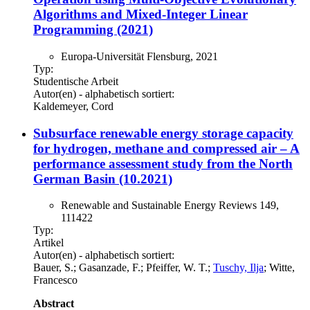
Algorithms and Mixed-Integer Linear
Programming (2021)
Europa-Universität Flensburg, 2021
Typ:
Studentische Arbeit
Autor(en) - alphabetisch sortiert:
Kaldemeyer, Cord
Subsurface renewable energy storage capacity
for hydrogen, methane and compressed air – A
performance assessment study from the North
German Basin (10.2021)
Renewable and Sustainable Energy Reviews 149,
111422
Typ:
Artikel
Autor(en) - alphabetisch sortiert:
Bauer, S.; Gasanzade, F.; Pfeiffer, W. T.;
Tuschy, Ilja
; Witte,
Francesco
Abstract