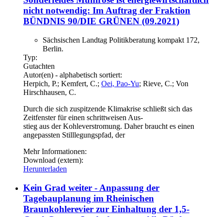
nicht notwendig: Im Auftrag der Fraktion
BÜNDNIS 90/DIE GRÜNEN (09.2021)
Sächsischen Landtag Politikberatung kompakt 172,
Berlin.
Typ:
Gutachten
Autor(en) - alphabetisch sortiert:
Herpich, P.; Kemfert, C.;
Oei, Pao-Yu
; Rieve, C.; Von
Hirschhausen, C.
Durch die sich zuspitzende Klimakrise schließt sich das
Zeitfenster für einen schrittweisen Aus-
stieg aus der Kohleverstromung. Daher braucht es einen
angepassten Stilllegungspfad, der
Mehr Informationen:
Download (extern):
Herunterladen
Kein Grad weiter - Anpassung der
Tagebauplanung im Rheinischen
Braunkohlerevier zur Einhaltung der 1,5-