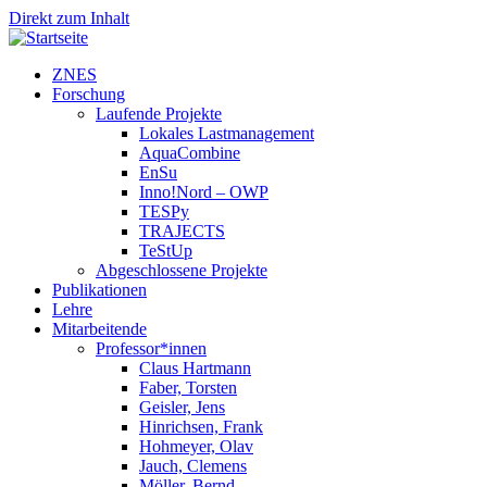
Direkt zum Inhalt
ZNES
Forschung
Laufende Projekte
Lokales Lastmanagement
AquaCombine
EnSu
Inno!Nord – OWP
TESPy
TRAJECTS
TeStUp
Abgeschlossene Projekte
Publikationen
Lehre
Mitarbeitende
Professor*innen
Claus Hartmann
Faber, Torsten
Geisler, Jens
Hinrichsen, Frank
Hohmeyer, Olav
Jauch, Clemens
Möller, Bernd