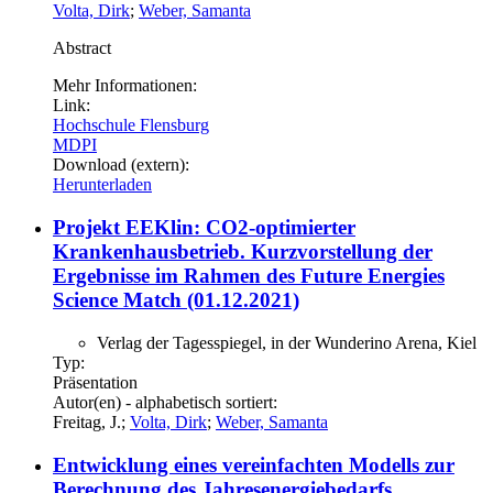
Volta, Dirk
;
Weber, Samanta
Abstract
Mehr Informationen:
Link:
Hochschule Flensburg
MDPI
Download (extern):
Herunterladen
Projekt EEKlin: CO2-optimierter
Krankenhausbetrieb. Kurzvorstellung der
Ergebnisse im Rahmen des Future Energies
Science Match (01.12.2021)
Verlag der Tagesspiegel, in der Wunderino Arena, Kiel
Typ:
Präsentation
Autor(en) - alphabetisch sortiert:
Freitag, J.;
Volta, Dirk
;
Weber, Samanta
Entwicklung eines vereinfachten Modells zur
Berechnung des Jahresenergiebedarfs