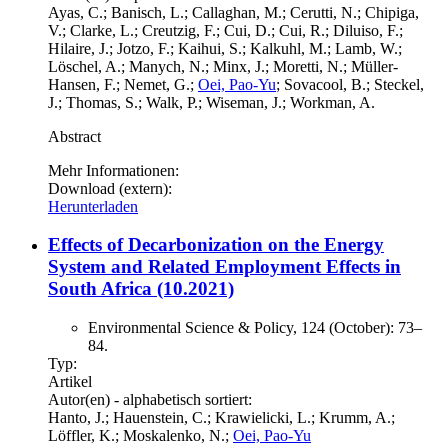
Ayas, C.; Banisch, L.; Callaghan, M.; Cerutti, N.; Chipiga,
V.; Clarke, L.; Creutzig, F.; Cui, D.; Cui, R.; Diluiso, F.;
Hilaire, J.; Jotzo, F.; Kaihui, S.; Kalkuhl, M.; Lamb, W.;
Löschel, A.; Manych, N.; Minx, J.; Moretti, N.; Müller-
Hansen, F.; Nemet, G.;
Oei, Pao-Yu
; Sovacool, B.; Steckel,
J.; Thomas, S.; Walk, P.; Wiseman, J.; Workman, A.
Abstract
Mehr Informationen:
Download (extern):
Herunterladen
Effects of Decarbonization on the Energy
System and Related Employment Effects in
South Africa (10.2021)
Environmental Science & Policy, 124 (October): 73–
84.
Typ:
Artikel
Autor(en) - alphabetisch sortiert:
Hanto, J.; Hauenstein, C.; Krawielicki, L.; Krumm, A.;
Löffler, K.; Moskalenko, N.;
Oei, Pao-Yu