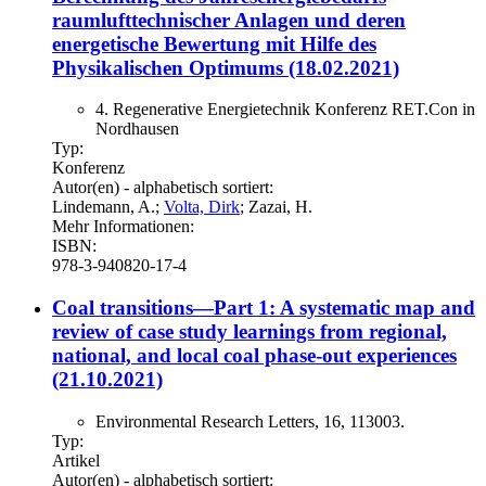
raumlufttechnischer Anlagen und deren
energetische Bewertung mit Hilfe des
Physikalischen Optimums (18.02.2021)
4. Regenerative Energietechnik Konferenz RET.Con in
Nordhausen
Typ:
Konferenz
Autor(en) - alphabetisch sortiert:
Lindemann, A.;
Volta, Dirk
; Zazai, H.
Mehr Informationen:
ISBN:
978-3-940820-17-4
Coal transitions—Part 1: A systematic map and
review of case study learnings from regional,
national, and local coal phase-out experiences
(21.10.2021)
Environmental Research Letters, 16, 113003.
Typ:
Artikel
Autor(en) - alphabetisch sortiert: