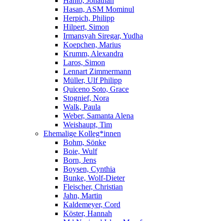
Hanto, Jonathan
Hasan, ASM Mominul
Herpich, Philipp
Hilpert, Simon
Irmansyah Siregar, Yudha
Koepchen, Marius
Krumm, Alexandra
Laros, Simon
Lennart Zimmermann
Müller, Ulf Philipp
Quiceno Soto, Grace
Stognief, Nora
Walk, Paula
Weber, Samanta Alena
Weishaupt, Tim
Ehemalige Kolleg*innen
Bohm, Sönke
Boie, Wulf
Born, Jens
Boysen, Cynthia
Bunke, Wolf-Dieter
Fleischer, Christian
Jahn, Martin
Kaldemeyer, Cord
Köster, Hannah