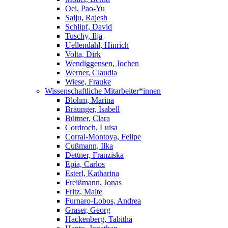
Oei, Pao-Yu
Saiju, Rajesh
Schlipf, David
Tuschy, Ilja
Uellendahl, Hinrich
Volta, Dirk
Wendiggensen, Jochen
Werner, Claudia
Wiese, Frauke
Wissenschaftliche Mitarbeiter*innen
Blohm, Marina
Braunger, Isabell
Büttner, Clara
Cordroch, Luisa
Corral-Montoya, Felipe
Cußmann, Ilka
Dettner, Franziska
Epia, Carlos
Esterl, Katharina
Freißmann, Jonas
Fritz, Malte
Furnaro-Lobos, Andrea
Graser, Georg
Hackenberg, Tabitha