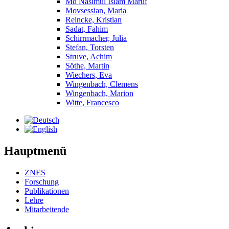
Md Nasimul Islam Maruf
Movsessian, Maria
Reincke, Kristian
Sadat, Fahim
Schirrmacher, Julia
Stefan, Torsten
Struve, Achim
Söthe, Martin
Wiechers, Eva
Wingenbach, Clemens
Wingenbach, Marion
Witte, Francesco
Hauptmenü
ZNES
Forschung
Publikationen
Lehre
Mitarbeitende