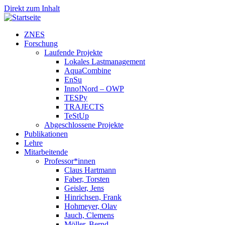
Direkt zum Inhalt
ZNES
Forschung
Laufende Projekte
Lokales Lastmanagement
AquaCombine
EnSu
Inno!Nord – OWP
TESPy
TRAJECTS
TeStUp
Abgeschlossene Projekte
Publikationen
Lehre
Mitarbeitende
Professor*innen
Claus Hartmann
Faber, Torsten
Geisler, Jens
Hinrichsen, Frank
Hohmeyer, Olav
Jauch, Clemens
Möller, Bernd