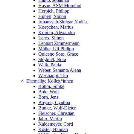
Hanto, Jonathan
Hasan, ASM Mominul
Herpich, Philipp
Hilpert, Simon
Irmansyah Siregar, Yudha
Koepchen, Marius
Krumm, Alexandra
Laros, Simon
Lennart Zimmermann
Müller, Ulf Philipp
Quiceno Soto, Grace
Stognief, Nora
Walk, Paula
Weber, Samanta Alena
Weishaupt, Tim
Ehemalige Kolleg*innen
Bohm, Sönke
Boie, Wulf
Born, Jens
Boysen, Cynthia
Bunke, Wolf-Dieter
Fleischer, Christian
Jahn, Martin
Kaldemeyer, Cord
Köster, Hannah