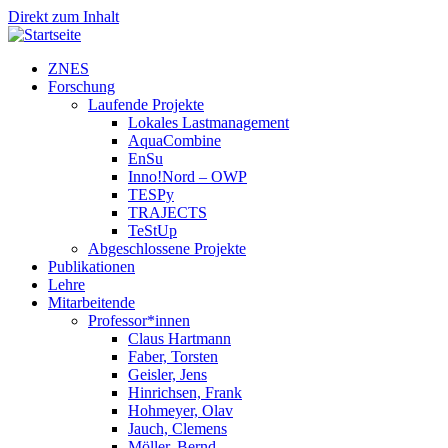
Direkt zum Inhalt
ZNES
Forschung
Laufende Projekte
Lokales Lastmanagement
AquaCombine
EnSu
Inno!Nord – OWP
TESPy
TRAJECTS
TeStUp
Abgeschlossene Projekte
Publikationen
Lehre
Mitarbeitende
Professor*innen
Claus Hartmann
Faber, Torsten
Geisler, Jens
Hinrichsen, Frank
Hohmeyer, Olav
Jauch, Clemens
Möller, Bernd