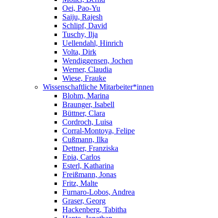
Oei, Pao-Yu
Saiju, Rajesh
Schlipf, David
Tuschy, Ilja
Uellendahl, Hinrich
Volta, Dirk
Wendiggensen, Jochen
Werner, Claudia
Wiese, Frauke
Wissenschaftliche Mitarbeiter*innen
Blohm, Marina
Braunger, Isabell
Büttner, Clara
Cordroch, Luisa
Corral-Montoya, Felipe
Cußmann, Ilka
Dettner, Franziska
Epia, Carlos
Esterl, Katharina
Freißmann, Jonas
Fritz, Malte
Furnaro-Lobos, Andrea
Graser, Georg
Hackenberg, Tabitha