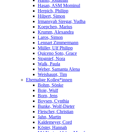
Hanto, Jonathan
Hasan, ASM Mominul
Herpich, Philipp
Hilpert, Simon
Irmansyah Siregar, Yudha
Koepchen, Marius
Krumm, Alexandra
Laros, Simon
Lennart Zimmermann
Müller, Ulf Philipp
Quiceno Soto, Grace
Stognief, Nora
Walk, Paula
Weber, Samanta Alena
Weishaupt, Tim
Ehemalige Kolleg*innen
Bohm, Sönke
Boie, Wulf
Born, Jens
Boysen, Cynthia
Bunke, Wolf-Dieter
Fleischer, Christian
Jahn, Martin
Kaldemeyer, Cord
Köster, Hannah