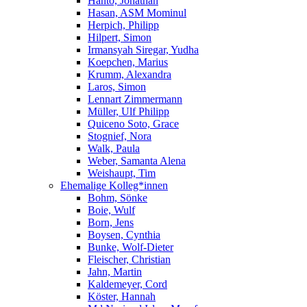
Hanto, Jonathan
Hasan, ASM Mominul
Herpich, Philipp
Hilpert, Simon
Irmansyah Siregar, Yudha
Koepchen, Marius
Krumm, Alexandra
Laros, Simon
Lennart Zimmermann
Müller, Ulf Philipp
Quiceno Soto, Grace
Stognief, Nora
Walk, Paula
Weber, Samanta Alena
Weishaupt, Tim
Ehemalige Kolleg*innen
Bohm, Sönke
Boie, Wulf
Born, Jens
Boysen, Cynthia
Bunke, Wolf-Dieter
Fleischer, Christian
Jahn, Martin
Kaldemeyer, Cord
Köster, Hannah