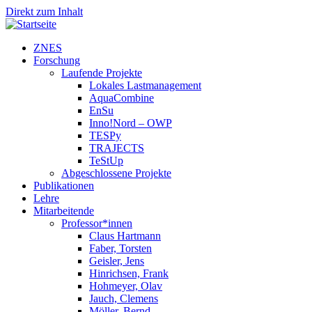
Direkt zum Inhalt
ZNES
Forschung
Laufende Projekte
Lokales Lastmanagement
AquaCombine
EnSu
Inno!Nord – OWP
TESPy
TRAJECTS
TeStUp
Abgeschlossene Projekte
Publikationen
Lehre
Mitarbeitende
Professor*innen
Claus Hartmann
Faber, Torsten
Geisler, Jens
Hinrichsen, Frank
Hohmeyer, Olav
Jauch, Clemens
Möller, Bernd