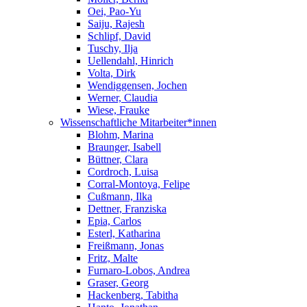
Oei, Pao-Yu
Saiju, Rajesh
Schlipf, David
Tuschy, Ilja
Uellendahl, Hinrich
Volta, Dirk
Wendiggensen, Jochen
Werner, Claudia
Wiese, Frauke
Wissenschaftliche Mitarbeiter*innen
Blohm, Marina
Braunger, Isabell
Büttner, Clara
Cordroch, Luisa
Corral-Montoya, Felipe
Cußmann, Ilka
Dettner, Franziska
Epia, Carlos
Esterl, Katharina
Freißmann, Jonas
Fritz, Malte
Furnaro-Lobos, Andrea
Graser, Georg
Hackenberg, Tabitha