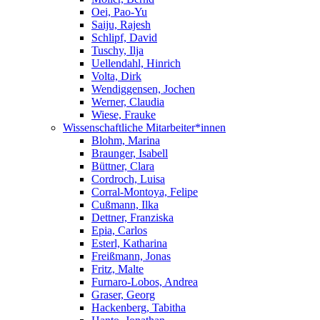
Oei, Pao-Yu
Saiju, Rajesh
Schlipf, David
Tuschy, Ilja
Uellendahl, Hinrich
Volta, Dirk
Wendiggensen, Jochen
Werner, Claudia
Wiese, Frauke
Wissenschaftliche Mitarbeiter*innen
Blohm, Marina
Braunger, Isabell
Büttner, Clara
Cordroch, Luisa
Corral-Montoya, Felipe
Cußmann, Ilka
Dettner, Franziska
Epia, Carlos
Esterl, Katharina
Freißmann, Jonas
Fritz, Malte
Furnaro-Lobos, Andrea
Graser, Georg
Hackenberg, Tabitha