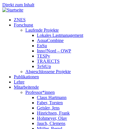
Direkt zum Inhalt
ZNES
Forschung
Laufende Projekte
Lokales Lastmanagement
AquaCombine
EnSu
Inno!Nord – OWP
TESPy
TRAJECTS
TeStUp
Abgeschlossene Projekte
Publikationen
Lehre
Mitarbeitende
Professor*innen
Claus Hartmann
Faber, Torsten
Geisler, Jens
Hinrichsen, Frank
Hohmeyer, Olav
Jauch, Clemens
Möller, Bernd