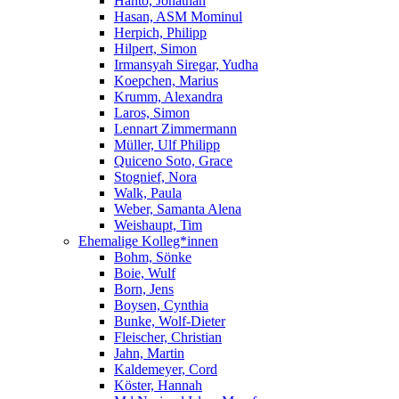
Hanto, Jonathan
Hasan, ASM Mominul
Herpich, Philipp
Hilpert, Simon
Irmansyah Siregar, Yudha
Koepchen, Marius
Krumm, Alexandra
Laros, Simon
Lennart Zimmermann
Müller, Ulf Philipp
Quiceno Soto, Grace
Stognief, Nora
Walk, Paula
Weber, Samanta Alena
Weishaupt, Tim
Ehemalige Kolleg*innen
Bohm, Sönke
Boie, Wulf
Born, Jens
Boysen, Cynthia
Bunke, Wolf-Dieter
Fleischer, Christian
Jahn, Martin
Kaldemeyer, Cord
Köster, Hannah