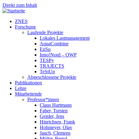
Direkt zum Inhalt
ZNES
Forschung
Laufende Projekte
Lokales Lastmanagement
AquaCombine
EnSu
Inno!Nord – OWP
TESPy
TRAJECTS
TeStUp
Abgeschlossene Projekte
Publikationen
Lehre
Mitarbeitende
Professor*innen
Claus Hartmann
Faber, Torsten
Geisler, Jens
Hinrichsen, Frank
Hohmeyer, Olav
Jauch, Clemens
Möller, Bernd