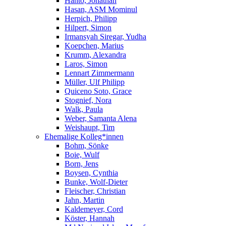
Hanto, Jonathan
Hasan, ASM Mominul
Herpich, Philipp
Hilpert, Simon
Irmansyah Siregar, Yudha
Koepchen, Marius
Krumm, Alexandra
Laros, Simon
Lennart Zimmermann
Müller, Ulf Philipp
Quiceno Soto, Grace
Stognief, Nora
Walk, Paula
Weber, Samanta Alena
Weishaupt, Tim
Ehemalige Kolleg*innen
Bohm, Sönke
Boie, Wulf
Born, Jens
Boysen, Cynthia
Bunke, Wolf-Dieter
Fleischer, Christian
Jahn, Martin
Kaldemeyer, Cord
Köster, Hannah