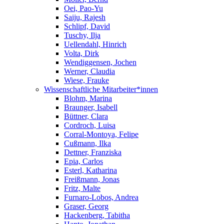
Oei, Pao-Yu
Saiju, Rajesh
Schlipf, David
Tuschy, Ilja
Uellendahl, Hinrich
Volta, Dirk
Wendiggensen, Jochen
Werner, Claudia
Wiese, Frauke
Wissenschaftliche Mitarbeiter*innen
Blohm, Marina
Braunger, Isabell
Büttner, Clara
Cordroch, Luisa
Corral-Montoya, Felipe
Cußmann, Ilka
Dettner, Franziska
Epia, Carlos
Esterl, Katharina
Freißmann, Jonas
Fritz, Malte
Furnaro-Lobos, Andrea
Graser, Georg
Hackenberg, Tabitha