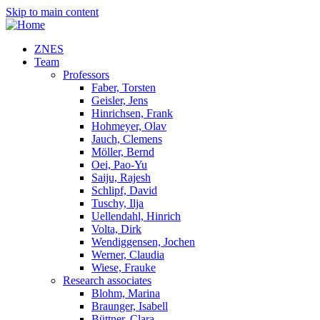
Skip to main content
ZNES
Team
Professors
Faber, Torsten
Geisler, Jens
Hinrichsen, Frank
Hohmeyer, Olav
Jauch, Clemens
Möller, Bernd
Oei, Pao-Yu
Saiju, Rajesh
Schlipf, David
Tuschy, Ilja
Uellendahl, Hinrich
Volta, Dirk
Wendiggensen, Jochen
Werner, Claudia
Wiese, Frauke
Research associates
Blohm, Marina
Braunger, Isabell
Büttner, Clara