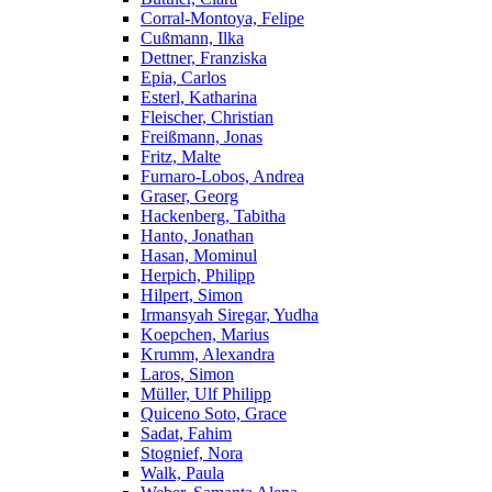
Corral-Montoya, Felipe
Cußmann, Ilka
Dettner, Franziska
Epia, Carlos
Esterl, Katharina
Fleischer, Christian
Freißmann, Jonas
Fritz, Malte
Furnaro-Lobos, Andrea
Graser, Georg
Hackenberg, Tabitha
Hanto, Jonathan
Hasan, Mominul
Herpich, Philipp
Hilpert, Simon
Irmansyah Siregar, Yudha
Koepchen, Marius
Krumm, Alexandra
Laros, Simon
Müller, Ulf Philipp
Quiceno Soto, Grace
Sadat, Fahim
Stognief, Nora
Walk, Paula