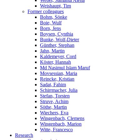
Weber, Samanta Alena
Weishaupt, Tim
Former colleagues
Bohm, Sönke
Boie, Wulf
Born, Jens
Boysen, Cynthia
Bunke, Wolf-Dieter
Günther, Stephan
Jahn, Martin
Kaldemeyer, Cord
Köster, Hannah
Md Nasimul Islam Maruf
Movsessian, Maria
Reincke, Kristian
Sadat, Fahim
Schirrmacher, Julia
Stefan, Torsten
Struve, Achim
Söthe, Martin
Wiechers, Eva
Wingenbach, Clemens
Wingenbach, Marion
Witte, Francesco
Research