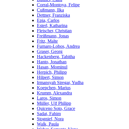
Corral-Montoya, Felipe
Cußmann, Ilka
Dettner, Franziska
Epia, Carlos
Esterl, Katharina
Fleischer, Christian
Freißmann, Jonas
Fritz, Malte
Furnaro-Lobos, Andrea
Graser, Georg
Hackenberg, Tabitha
Hanto, Jonathan
Hasan, Mominul
Herpich, Philipp
Hilpert, Simon
Irmansyah Siregar, Yudha
Koepchen, Marius
Krumm, Alexandra
Laros, Simon
Müller, Ulf Philipp
Quiceno Soto, Grace
Sadat, Fahim
Stognief, Nora
Walk, Paula