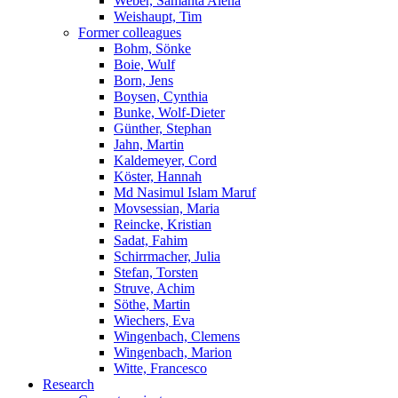
Weber, Samanta Alena
Weishaupt, Tim
Former colleagues
Bohm, Sönke
Boie, Wulf
Born, Jens
Boysen, Cynthia
Bunke, Wolf-Dieter
Günther, Stephan
Jahn, Martin
Kaldemeyer, Cord
Köster, Hannah
Md Nasimul Islam Maruf
Movsessian, Maria
Reincke, Kristian
Sadat, Fahim
Schirrmacher, Julia
Stefan, Torsten
Struve, Achim
Söthe, Martin
Wiechers, Eva
Wingenbach, Clemens
Wingenbach, Marion
Witte, Francesco
Research