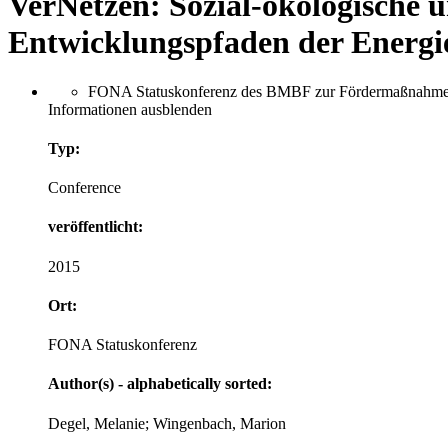
VerNetzen: Sozial-ökologische 
Entwicklungspfaden der Energ
FONA Statuskonferenz des BMBF zur Fördermaßnahme Umw
Informationen ausblenden
Typ:
Conference
veröffentlicht:
2015
Ort:
FONA Statuskonferenz
Author(s) - alphabetically sorted:
Degel, Melanie; Wingenbach, Marion