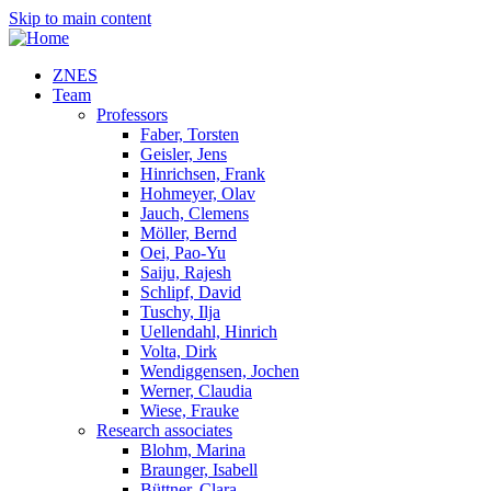
Skip to main content
ZNES
Team
Professors
Faber, Torsten
Geisler, Jens
Hinrichsen, Frank
Hohmeyer, Olav
Jauch, Clemens
Möller, Bernd
Oei, Pao-Yu
Saiju, Rajesh
Schlipf, David
Tuschy, Ilja
Uellendahl, Hinrich
Volta, Dirk
Wendiggensen, Jochen
Werner, Claudia
Wiese, Frauke
Research associates
Blohm, Marina
Braunger, Isabell
Büttner, Clara