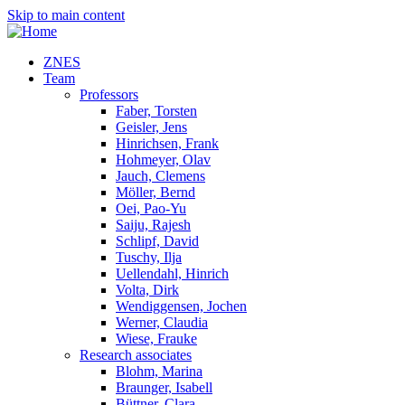
Skip to main content
ZNES
Team
Professors
Faber, Torsten
Geisler, Jens
Hinrichsen, Frank
Hohmeyer, Olav
Jauch, Clemens
Möller, Bernd
Oei, Pao-Yu
Saiju, Rajesh
Schlipf, David
Tuschy, Ilja
Uellendahl, Hinrich
Volta, Dirk
Wendiggensen, Jochen
Werner, Claudia
Wiese, Frauke
Research associates
Blohm, Marina
Braunger, Isabell
Büttner, Clara