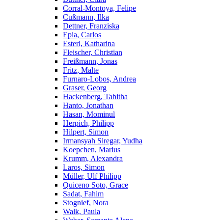
Corral-Montoya, Felipe
Cußmann, Ilka
Dettner, Franziska
Epia, Carlos
Esterl, Katharina
Fleischer, Christian
Freißmann, Jonas
Fritz, Malte
Furnaro-Lobos, Andrea
Graser, Georg
Hackenberg, Tabitha
Hanto, Jonathan
Hasan, Mominul
Herpich, Philipp
Hilpert, Simon
Irmansyah Siregar, Yudha
Koepchen, Marius
Krumm, Alexandra
Laros, Simon
Müller, Ulf Philipp
Quiceno Soto, Grace
Sadat, Fahim
Stognief, Nora
Walk, Paula