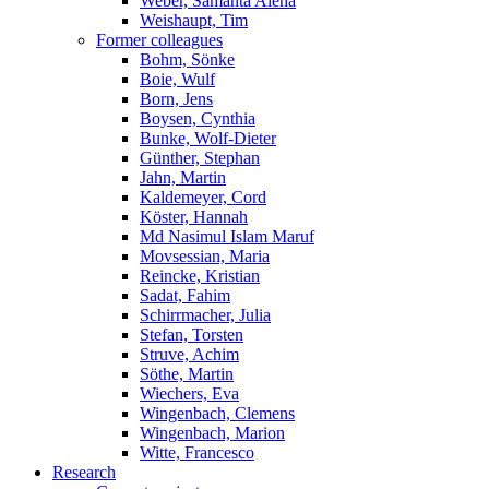
Weber, Samanta Alena
Weishaupt, Tim
Former colleagues
Bohm, Sönke
Boie, Wulf
Born, Jens
Boysen, Cynthia
Bunke, Wolf-Dieter
Günther, Stephan
Jahn, Martin
Kaldemeyer, Cord
Köster, Hannah
Md Nasimul Islam Maruf
Movsessian, Maria
Reincke, Kristian
Sadat, Fahim
Schirrmacher, Julia
Stefan, Torsten
Struve, Achim
Söthe, Martin
Wiechers, Eva
Wingenbach, Clemens
Wingenbach, Marion
Witte, Francesco
Research