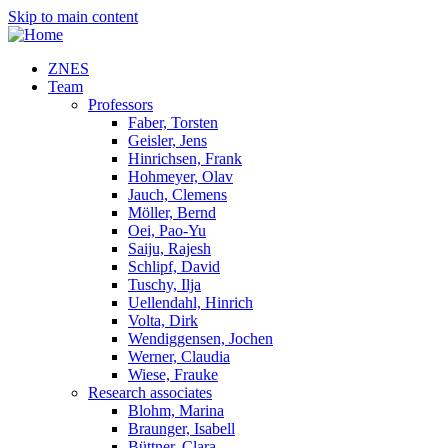
Skip to main content
ZNES
Team
Professors
Faber, Torsten
Geisler, Jens
Hinrichsen, Frank
Hohmeyer, Olav
Jauch, Clemens
Möller, Bernd
Oei, Pao-Yu
Saiju, Rajesh
Schlipf, David
Tuschy, Ilja
Uellendahl, Hinrich
Volta, Dirk
Wendiggensen, Jochen
Werner, Claudia
Wiese, Frauke
Research associates
Blohm, Marina
Braunger, Isabell
Büttner, Clara