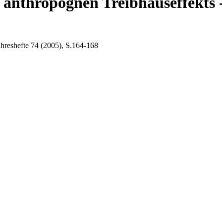
 anthropognen Treibhauseffekts
jahreshefte 74 (2005), S.164-168