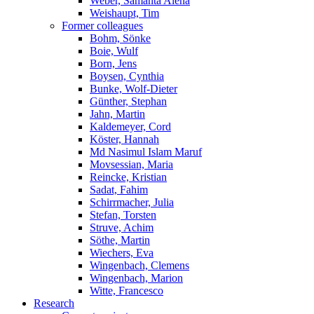
Weber, Samanta Alena
Weishaupt, Tim
Former colleagues
Bohm, Sönke
Boie, Wulf
Born, Jens
Boysen, Cynthia
Bunke, Wolf-Dieter
Günther, Stephan
Jahn, Martin
Kaldemeyer, Cord
Köster, Hannah
Md Nasimul Islam Maruf
Movsessian, Maria
Reincke, Kristian
Sadat, Fahim
Schirrmacher, Julia
Stefan, Torsten
Struve, Achim
Söthe, Martin
Wiechers, Eva
Wingenbach, Clemens
Wingenbach, Marion
Witte, Francesco
Research