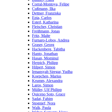
Corral-Montoya, Felipe
Cußmann, Ilka
Dettner, Franziska
Epia, Carlos
Esterl, Katharina
Fleischer, Christian
Freißmann, Jonas
Fritz, Malte
Furnaro-Lobos, Andrea
Graser, Georg
Hackenberg, Tabitha
Hanto, Jonathan
Hasan, Mominul
Herpich, Philipp
Hilpert, Simon
Irmansyah Siregar, Yudha
Koepchen, Marius
Krumm, Alexandra
Laros, Simon
Müller, Ulf Philipp
Quiceno Soto, Grace
Sadat, Fahim
Stognief, Nora
Walk, Paula