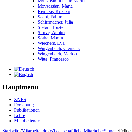
Md Nasimul Islam Maruf
Movsessian, Maria
Reincke, Kristian
Sadat, Fahim
Schirrmacher, Julia
Stefan, Torsten
Struve, Achim
Söthe, Martin
Wiechers, Eva
Wingenbach, Clemens
Wingenbach, Marion
Witte, Francesco
Hauptmenü
ZNES
Forschung
Publikationen
Lehre
Mitarbeitende
Startseite
/
Mitarbeitende
/
Wissenschaftliche Mitarbeiter*innen
/
Felipe