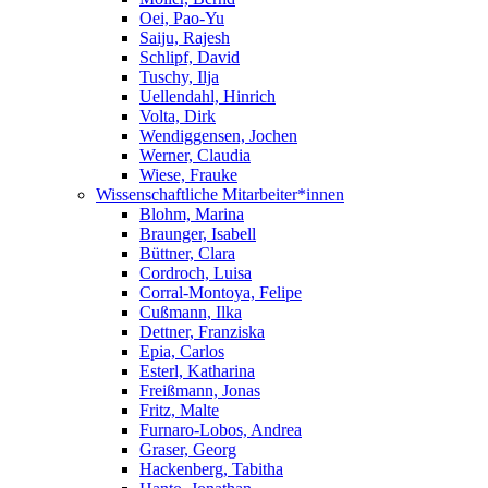
Oei, Pao-Yu
Saiju, Rajesh
Schlipf, David
Tuschy, Ilja
Uellendahl, Hinrich
Volta, Dirk
Wendiggensen, Jochen
Werner, Claudia
Wiese, Frauke
Wissenschaftliche Mitarbeiter*innen
Blohm, Marina
Braunger, Isabell
Büttner, Clara
Cordroch, Luisa
Corral-Montoya, Felipe
Cußmann, Ilka
Dettner, Franziska
Epia, Carlos
Esterl, Katharina
Freißmann, Jonas
Fritz, Malte
Furnaro-Lobos, Andrea
Graser, Georg
Hackenberg, Tabitha