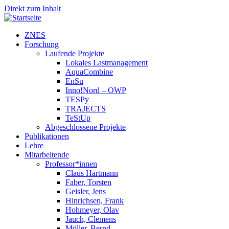
Direkt zum Inhalt
ZNES
Forschung
Laufende Projekte
Lokales Lastmanagement
AquaCombine
EnSu
Inno!Nord – OWP
TESPy
TRAJECTS
TeStUp
Abgeschlossene Projekte
Publikationen
Lehre
Mitarbeitende
Professor*innen
Claus Hartmann
Faber, Torsten
Geisler, Jens
Hinrichsen, Frank
Hohmeyer, Olav
Jauch, Clemens
Möller, Bernd