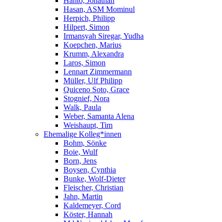
Hanto, Jonathan
Hasan, ASM Mominul
Herpich, Philipp
Hilpert, Simon
Irmansyah Siregar, Yudha
Koepchen, Marius
Krumm, Alexandra
Laros, Simon
Lennart Zimmermann
Müller, Ulf Philipp
Quiceno Soto, Grace
Stognief, Nora
Walk, Paula
Weber, Samanta Alena
Weishaupt, Tim
Ehemalige Kolleg*innen
Bohm, Sönke
Boie, Wulf
Born, Jens
Boysen, Cynthia
Bunke, Wolf-Dieter
Fleischer, Christian
Jahn, Martin
Kaldemeyer, Cord
Köster, Hannah