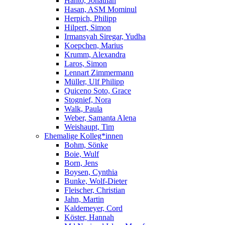
Hanto, Jonathan
Hasan, ASM Mominul
Herpich, Philipp
Hilpert, Simon
Irmansyah Siregar, Yudha
Koepchen, Marius
Krumm, Alexandra
Laros, Simon
Lennart Zimmermann
Müller, Ulf Philipp
Quiceno Soto, Grace
Stognief, Nora
Walk, Paula
Weber, Samanta Alena
Weishaupt, Tim
Ehemalige Kolleg*innen
Bohm, Sönke
Boie, Wulf
Born, Jens
Boysen, Cynthia
Bunke, Wolf-Dieter
Fleischer, Christian
Jahn, Martin
Kaldemeyer, Cord
Köster, Hannah