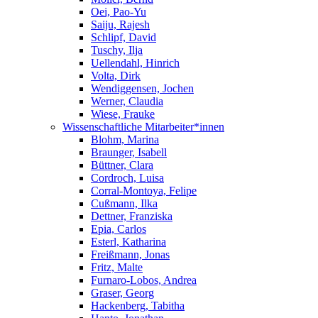
Oei, Pao-Yu
Saiju, Rajesh
Schlipf, David
Tuschy, Ilja
Uellendahl, Hinrich
Volta, Dirk
Wendiggensen, Jochen
Werner, Claudia
Wiese, Frauke
Wissenschaftliche Mitarbeiter*innen
Blohm, Marina
Braunger, Isabell
Büttner, Clara
Cordroch, Luisa
Corral-Montoya, Felipe
Cußmann, Ilka
Dettner, Franziska
Epia, Carlos
Esterl, Katharina
Freißmann, Jonas
Fritz, Malte
Furnaro-Lobos, Andrea
Graser, Georg
Hackenberg, Tabitha