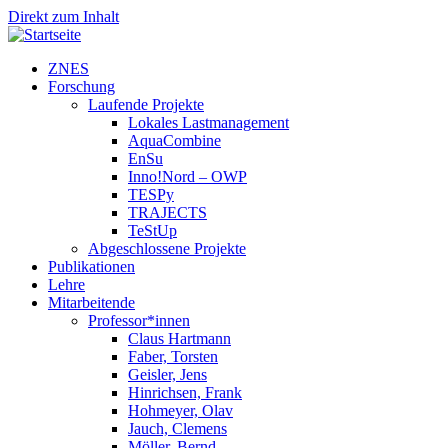
Direkt zum Inhalt
ZNES
Forschung
Laufende Projekte
Lokales Lastmanagement
AquaCombine
EnSu
Inno!Nord – OWP
TESPy
TRAJECTS
TeStUp
Abgeschlossene Projekte
Publikationen
Lehre
Mitarbeitende
Professor*innen
Claus Hartmann
Faber, Torsten
Geisler, Jens
Hinrichsen, Frank
Hohmeyer, Olav
Jauch, Clemens
Möller, Bernd