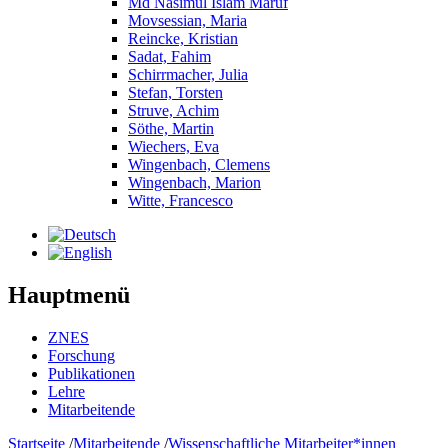
Md Nasimul Islam Maruf
Movsessian, Maria
Reincke, Kristian
Sadat, Fahim
Schirrmacher, Julia
Stefan, Torsten
Struve, Achim
Söthe, Martin
Wiechers, Eva
Wingenbach, Clemens
Wingenbach, Marion
Witte, Francesco
Hauptmenü
ZNES
Forschung
Publikationen
Lehre
Mitarbeitende
Startseite
/
Mitarbeitende
/
Wissenschaftliche Mitarbeiter*innen