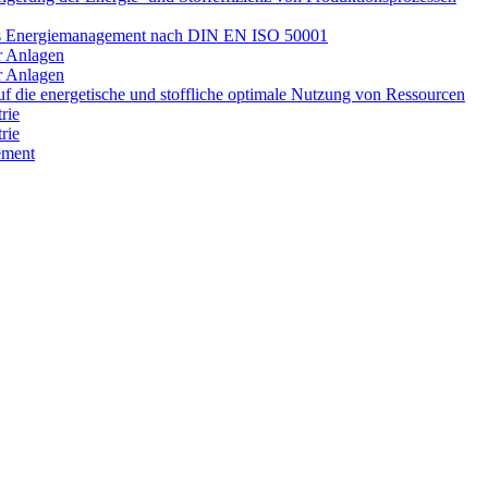
 das Energiemanagement nach DIN EN ISO 50001
r Anlagen
r Anlagen
die energetische und stoffliche optimale Nutzung von Ressourcen
rie
rie
ement