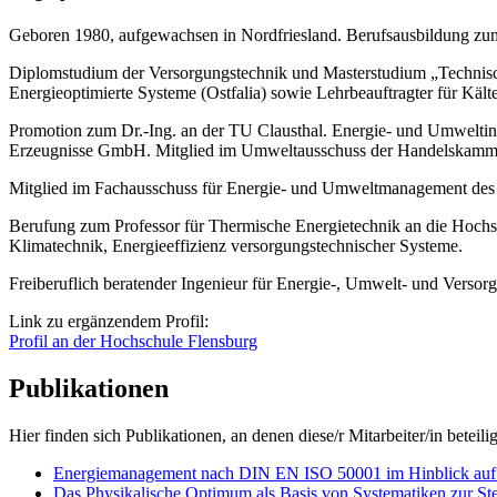
Geboren 1980, aufgewachsen in Nordfriesland. Berufsausbildung z
Diplomstudium der Versorgungstechnik und Masterstudium „Technische
Energieoptimierte Systeme (Ostfalia) sowie Lehrbeauftragter für Kä
Promotion zum Dr.-Ing. an der TU Clausthal. Energie- und Umwelting
Erzeugnisse GmbH. Mitglied im Umweltausschuss der Handelskamm
Mitglied im Fachausschuss für Energie- und Umweltmanagement des 
Berufung zum Professor für Thermische Energietechnik an die Hochs
Klimatechnik, Energieeffizienz versorgungstechnischer Systeme.
Freiberuflich beratender Ingenieur für Energie-, Umwelt- und Versor
Link zu ergänzendem Profil:
Profil an der Hochschule Flensburg
Publikationen
Hier finden sich Publikationen, an denen diese/r Mitarbeiter/in beteilig
Energiemanagement nach DIN EN ISO 50001 im Hinblick auf 
Das Physikalische Optimum als Basis von Systematiken zur Ste