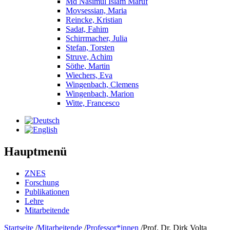
Md Nasimul Islam Maruf
Movsessian, Maria
Reincke, Kristian
Sadat, Fahim
Schirrmacher, Julia
Stefan, Torsten
Struve, Achim
Söthe, Martin
Wiechers, Eva
Wingenbach, Clemens
Wingenbach, Marion
Witte, Francesco
Hauptmenü
ZNES
Forschung
Publikationen
Lehre
Mitarbeitende
Startseite
/
Mitarbeitende
/
Professor*innen
/
Prof. Dr. Dirk Volta