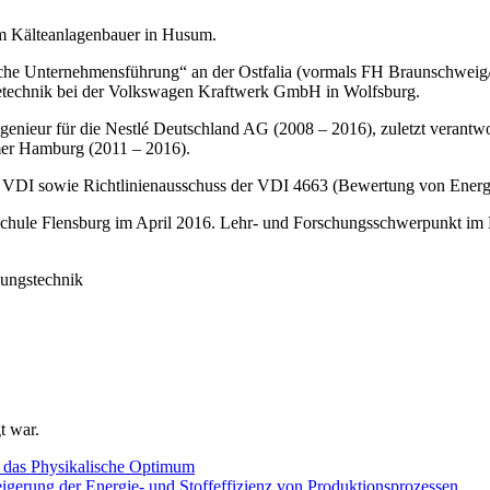
um Kälteanlagenbauer in Husum.
 Unternehmensführung“ an der Ostfalia (vormals FH Braunschweig/Wolf
ltetechnik bei der Volkswagen Kraftwerk GmbH in Wolfsburg.
enieur für die Nestlé Deutschland AG (2008 – 2016), zuletzt verantwo
er Hamburg (2011 – 2016).
VDI sowie Richtlinienausschuss der VDI 4663 (Bewertung von Energie
chule Flensburg im April 2016. Lehr- und Forschungsschwerpunkt im 
gungstechnik
t war.
das Physikalische Optimum
igerung der Energie- und Stoffeffizienz von Produktionsprozessen