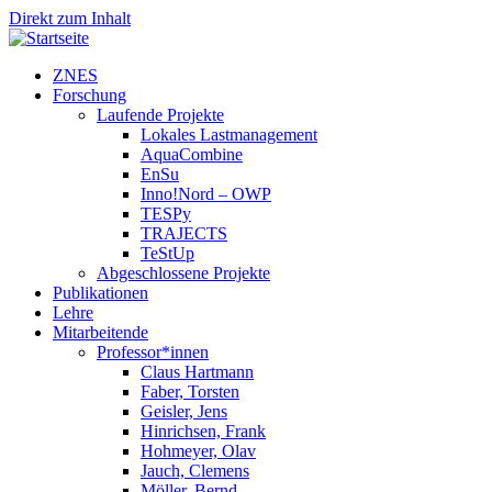
Direkt zum Inhalt
ZNES
Forschung
Laufende Projekte
Lokales Lastmanagement
AquaCombine
EnSu
Inno!Nord – OWP
TESPy
TRAJECTS
TeStUp
Abgeschlossene Projekte
Publikationen
Lehre
Mitarbeitende
Professor*innen
Claus Hartmann
Faber, Torsten
Geisler, Jens
Hinrichsen, Frank
Hohmeyer, Olav
Jauch, Clemens
Möller, Bernd