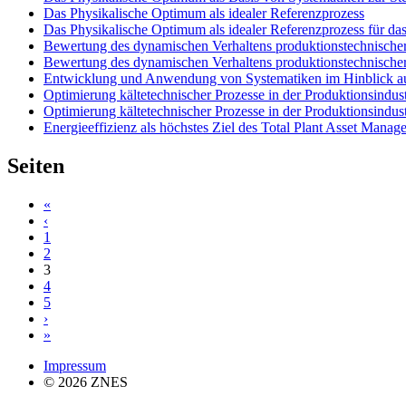
Das Physikalische Optimum als idealer Referenzprozess
Das Physikalische Optimum als idealer Referenzprozess für
Bewertung des dynamischen Verhaltens produktionstechnische
Bewertung des dynamischen Verhaltens produktionstechnische
Entwicklung und Anwendung von Systematiken im Hinblick auf 
Optimierung kältetechnischer Prozesse in der Produktionsindust
Optimierung kältetechnischer Prozesse in der Produktionsindust
Energieeffizienz als höchstes Ziel des Total Plant Asset Manag
Seiten
«
‹
1
2
3
4
5
›
»
Impressum
© 2026 ZNES