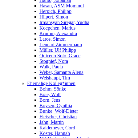
Hanto, Jonathan
Hasan, ASM Mominul
Herpich, Philipp
Hilpert, Simon
Irmansyah Siregar, Yudha
Koepchen, Marius
Krumm, Alexandra
Laros, Simon
Lennart Zimmermann
Müller, Ulf Philipp
Quiceno Soto, Grace
Stognief, Nora
Walk, Paula
Weber, Samanta Alena
Weishaupt, Tim
Ehemalige Kolleg*innen
Bohm, Sönke
Boie, Wulf
Born, Jens
Boysen, Cynthia
Bunke, Wolf-Dieter
Fleischer, Christian
Jahn, Martin
Kaldemeyer, Cord
Köster, Hannah