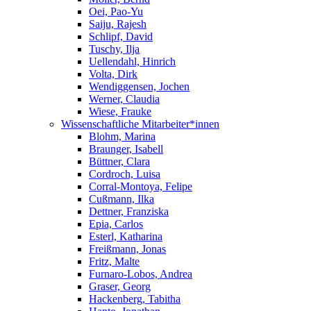
Oei, Pao-Yu
Saiju, Rajesh
Schlipf, David
Tuschy, Ilja
Uellendahl, Hinrich
Volta, Dirk
Wendiggensen, Jochen
Werner, Claudia
Wiese, Frauke
Wissenschaftliche Mitarbeiter*innen
Blohm, Marina
Braunger, Isabell
Büttner, Clara
Cordroch, Luisa
Corral-Montoya, Felipe
Cußmann, Ilka
Dettner, Franziska
Epia, Carlos
Esterl, Katharina
Freißmann, Jonas
Fritz, Malte
Furnaro-Lobos, Andrea
Graser, Georg
Hackenberg, Tabitha