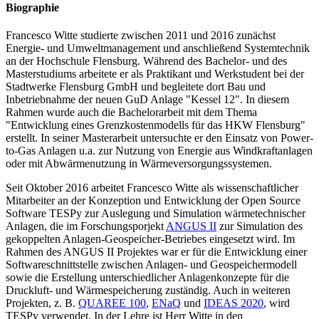
Biographie
Francesco Witte studierte zwischen 2011 und 2016 zunächst
Energie- und Umweltmanagement und anschließend Systemtechnik
an der Hochschule Flensburg. Während des Bachelor- und des
Masterstudiums arbeitete er als Praktikant und Werkstudent bei der
Stadtwerke Flensburg GmbH und begleitete dort Bau und
Inbetriebnahme der neuen GuD Anlage "Kessel 12". In diesem
Rahmen wurde auch die Bachelorarbeit mit dem Thema
"Entwicklung eines Grenzkostenmodells für das HKW Flensburg"
erstellt. In seiner Masterarbeit untersuchte er den Einsatz von Power-
to-Gas Anlagen u.a. zur Nutzung von Energie aus Windkraftanlagen
oder mit Abwärmenutzung in Wärmeversorgungssystemen.
Seit Oktober 2016 arbeitet Francesco Witte als wissenschaftlicher
Mitarbeiter an der Konzeption und Entwicklung der Open Source
Software TESPy zur Auslegung und Simulation wärmetechnischer
Anlagen, die im Forschungsporjekt
ANGUS II
zur Simulation des
gekoppelten Anlagen-Geospeicher-Betriebes eingesetzt wird. Im
Rahmen des ANGUS II Projektes war er für die Entwicklung einer
Softwareschnittstelle zwischen Anlagen- und Geospeichermodell
sowie die Erstellung unterschiedlicher Anlagenkonzepte für die
Druckluft- und Wärmespeicherung zuständig. Auch in weiteren
Projekten, z. B.
QUAREE 100
,
ENaQ
und
IDEAS 2020
, wird
TESPy verwendet. In der Lehre ist Herr Witte in den