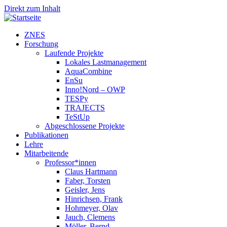
Direkt zum Inhalt
ZNES
Forschung
Laufende Projekte
Lokales Lastmanagement
AquaCombine
EnSu
Inno!Nord – OWP
TESPy
TRAJECTS
TeStUp
Abgeschlossene Projekte
Publikationen
Lehre
Mitarbeitende
Professor*innen
Claus Hartmann
Faber, Torsten
Geisler, Jens
Hinrichsen, Frank
Hohmeyer, Olav
Jauch, Clemens
Möller, Bernd