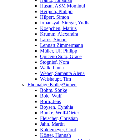
Hanto, Jonathan
Hasan, ASM Mominul
Herpich, Philipp
Hilpert, Simon
Irmansyah Siregar, Yudha
Koepchen, Marius
Krumm, Alexandra
Laros, Simon
Lennart Zimmermann
Müller, Ulf Philipp
Quiceno Soto, Grace
Stognief, Nora
Walk, Paula
Weber, Samanta Alena
Weishaupt, Tim
Ehemalige Kolleg*innen
Bohm, Sönke
Boie, Wulf
Born, Jens
Boysen, Cynthia
Bunke, Wolf-Dieter
Fleischer, Christian
Jahn, Martin
Kaldemeyer, Cord
Köster, Hannah