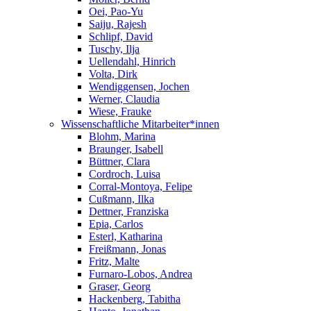
Oei, Pao-Yu
Saiju, Rajesh
Schlipf, David
Tuschy, Ilja
Uellendahl, Hinrich
Volta, Dirk
Wendiggensen, Jochen
Werner, Claudia
Wiese, Frauke
Wissenschaftliche Mitarbeiter*innen
Blohm, Marina
Braunger, Isabell
Büttner, Clara
Cordroch, Luisa
Corral-Montoya, Felipe
Cußmann, Ilka
Dettner, Franziska
Epia, Carlos
Esterl, Katharina
Freißmann, Jonas
Fritz, Malte
Furnaro-Lobos, Andrea
Graser, Georg
Hackenberg, Tabitha