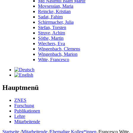
Md Nasimul Islam Maruf
Movsessian, Maria
Reincke, Kristian
Sadat, Fahim
Schirrmacher, Julia
Stefan, Torsten
Struve, Achim
Söthe, Martin
Wiechers, Eva
Wingenbach, Clemens
Wingenbach, Marion
Witte, Francesco
Hauptmenü
ZNES
Forschung
Publikationen
Lehre
Mitarbeitende
Startseite
/
Mitarbeitende
/
Ehemalige Kolleg*innen
/
Francesco Witte,