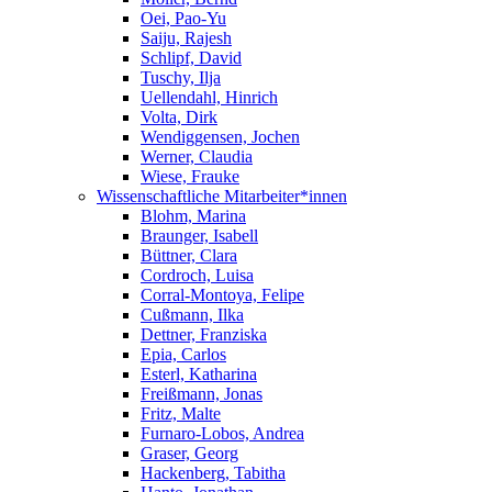
Oei, Pao-Yu
Saiju, Rajesh
Schlipf, David
Tuschy, Ilja
Uellendahl, Hinrich
Volta, Dirk
Wendiggensen, Jochen
Werner, Claudia
Wiese, Frauke
Wissenschaftliche Mitarbeiter*innen
Blohm, Marina
Braunger, Isabell
Büttner, Clara
Cordroch, Luisa
Corral-Montoya, Felipe
Cußmann, Ilka
Dettner, Franziska
Epia, Carlos
Esterl, Katharina
Freißmann, Jonas
Fritz, Malte
Furnaro-Lobos, Andrea
Graser, Georg
Hackenberg, Tabitha