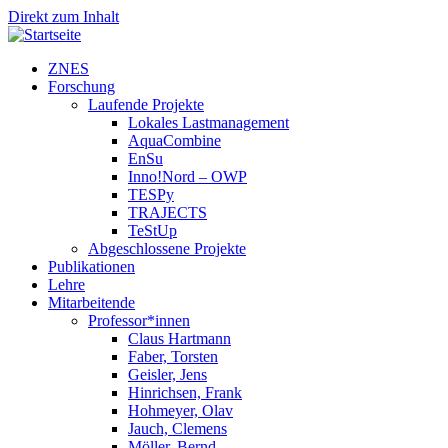
Direkt zum Inhalt
ZNES
Forschung
Laufende Projekte
Lokales Lastmanagement
AquaCombine
EnSu
Inno!Nord – OWP
TESPy
TRAJECTS
TeStUp
Abgeschlossene Projekte
Publikationen
Lehre
Mitarbeitende
Professor*innen
Claus Hartmann
Faber, Torsten
Geisler, Jens
Hinrichsen, Frank
Hohmeyer, Olav
Jauch, Clemens
Möller, Bernd