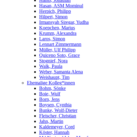
Hanto, Jonathan
Hasan, ASM Mominul
Herpich, Philipp
Hilpert, Simon
Irmansyah Siregar, Yudha
Koepchen, Marius
Krumm, Alexandra
Laros, Simon
Lennart Zimmermann
Müller, Ulf Philipp
Quiceno Soto, Grace
Stognief, Nora
Walk, Paula
Weber, Samanta Alena
Weishaupt, Tim
Ehemalige Kolleg*innen
Bohm, Sönke
Boie, Wulf
Born, Jens
Boysen, Cynthia
Bunke, Wolf-Dieter
Fleischer, Christian
Jahn, Martin
Kaldemeyer, Cord
Köster, Hannah