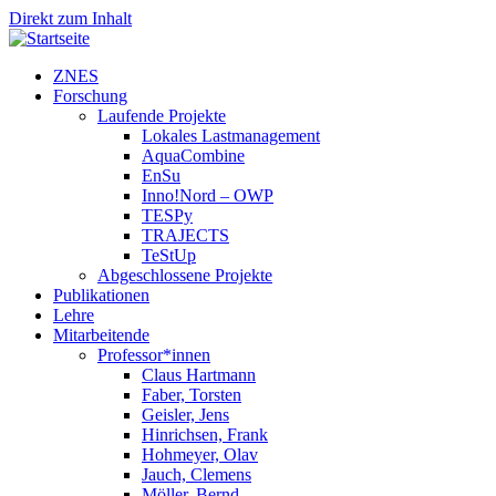
Direkt zum Inhalt
ZNES
Forschung
Laufende Projekte
Lokales Lastmanagement
AquaCombine
EnSu
Inno!Nord – OWP
TESPy
TRAJECTS
TeStUp
Abgeschlossene Projekte
Publikationen
Lehre
Mitarbeitende
Professor*innen
Claus Hartmann
Faber, Torsten
Geisler, Jens
Hinrichsen, Frank
Hohmeyer, Olav
Jauch, Clemens
Möller, Bernd