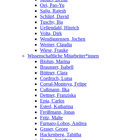
Oei, Pao-Yu
Saiju, Rajesh
Schlipf, David
Tuschy, Ilja
Uellendahl, Hinrich
Volta, Dirk
Wendiggensen, Jochen
Werner, Claudia
Wiese, Frauke
Wissenschaftliche Mitarbeiter*innen
Blohm, Marina
Braunger, Isabell
Büttner, Clara
Cordroch, Luisa
Corral-Montoya, Felipe
Cußmann, Ilka
Dettner, Franziska
Epia, Carlos
Esterl, Katharina
Freißmann, Jonas
Fritz, Malte
Furnaro-Lobos, Andrea
Graser, Georg
Hackenberg, Tabitha