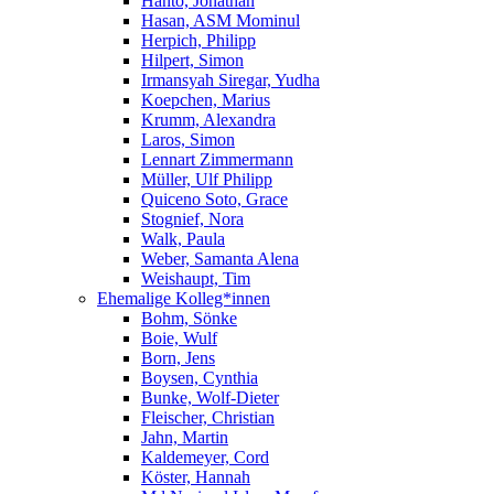
Hanto, Jonathan
Hasan, ASM Mominul
Herpich, Philipp
Hilpert, Simon
Irmansyah Siregar, Yudha
Koepchen, Marius
Krumm, Alexandra
Laros, Simon
Lennart Zimmermann
Müller, Ulf Philipp
Quiceno Soto, Grace
Stognief, Nora
Walk, Paula
Weber, Samanta Alena
Weishaupt, Tim
Ehemalige Kolleg*innen
Bohm, Sönke
Boie, Wulf
Born, Jens
Boysen, Cynthia
Bunke, Wolf-Dieter
Fleischer, Christian
Jahn, Martin
Kaldemeyer, Cord
Köster, Hannah