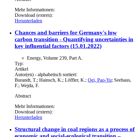
Mehr Informationen:
Download (extern):
Herunterladen
Chances and barriers for Germany's low
carbon transition - Quantifying uncertainties in
key influential factors (15.01.2022)
Energy, Volume 239, Part A.
Typ:
Artikel
Autor(en) - alphabetisch sortiert:
Burandt, T.; Hainsch, K.; Löffler, K.;
Oei, Pao-Yu
; Seehaus,
F.; Wejda, F.
Abstract
Mehr Informationen:
Download (extern):
Herunterladen
Structural change in coal regions as a process of
economic and social-ecological transition –