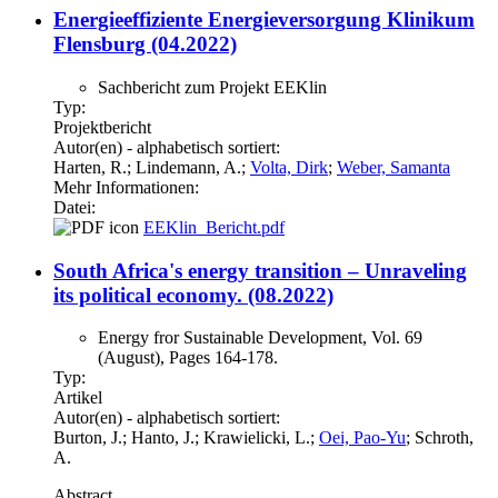
Energieeffiziente Energieversorgung Klinikum
Flensburg (04.2022)
Sachbericht zum Projekt EEKlin
Typ:
Projektbericht
Autor(en) - alphabetisch sortiert:
Harten, R.; Lindemann, A.;
Volta, Dirk
;
Weber, Samanta
Mehr Informationen:
Datei:
EEKlin_Bericht.pdf
South Africa's energy transition – Unraveling
its political economy. (08.2022)
Energy fror Sustainable Development, Vol. 69
(August), Pages 164-178.
Typ:
Artikel
Autor(en) - alphabetisch sortiert:
Burton, J.; Hanto, J.; Krawielicki, L.;
Oei, Pao-Yu
; Schroth,
A.
Abstract