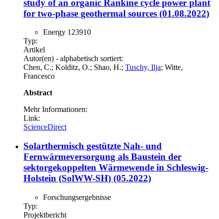
study of an organic Rankine cycle power plant
for two-phase geothermal sources (01.08.2022)
Energy 123910
Typ:
Artikel
Autor(en) - alphabetisch sortiert:
Chen, C.; Kolditz, O.; Shao, H.;
Tuschy, Ilja
; Witte,
Francesco
Abstract
Mehr Informationen:
Link:
ScienceDirect
Solarthermisch gestützte Nah- und
Fernwärmeversorgung als Baustein der
sektorgekoppelten Wärmewende in Schleswig-
Holstein (SolWW-SH) (05.2022)
Forschungsergebnisse
Typ:
Projektbericht