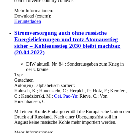
coal in diverse country contexts.
Mehr Informationen:
Download (extern):
Herunterladen
Stromversorgung auch ohne russische
Energielieferungen und trotz Atomausstieg
sicher – Kohleausstieg 2030 bleibt machbar.
(20.04.2022)
DIW aktuell, Nr. 84 : Sonderausgaben zum Krieg in
der Ukraine.
Typ:
Gutachten
Autor(en) - alphabetisch sortiert:
Hainsch, K.; Hauenstein, C.; Herpich, P.; Holz, F.; Kemfert,
C.; Kendziorski, M.;
Oei, Pao-Yu
; Rieve, C.; Von
Hirschhausen, C.
Mit einem Kohle-Embargo erhöht die Europäische Union den
Druck auf Russland. Nach einer Übergangsfrist soll im
August keine russische Kohle mehr importiert werden.
Mehr Informationen: