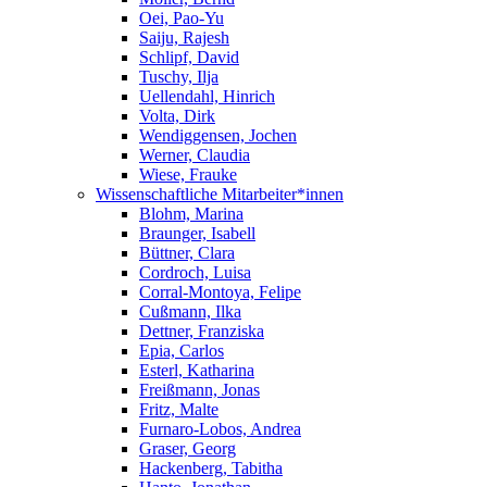
Oei, Pao-Yu
Saiju, Rajesh
Schlipf, David
Tuschy, Ilja
Uellendahl, Hinrich
Volta, Dirk
Wendiggensen, Jochen
Werner, Claudia
Wiese, Frauke
Wissenschaftliche Mitarbeiter*innen
Blohm, Marina
Braunger, Isabell
Büttner, Clara
Cordroch, Luisa
Corral-Montoya, Felipe
Cußmann, Ilka
Dettner, Franziska
Epia, Carlos
Esterl, Katharina
Freißmann, Jonas
Fritz, Malte
Furnaro-Lobos, Andrea
Graser, Georg
Hackenberg, Tabitha