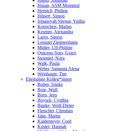
Hanto, Jonathan
Hasan, ASM Mominul
Herpich, Philipp
Hilpert, Simon
Irmansyah Siregar, Yudha
Koepchen, Marius
Krumm, Alexandra
Laros, Simon
Lennart Zimmermann
Müller, Ulf Philipp
Quiceno Soto, Grace
Stognief, Nora
Walk, Paula
Weber, Samanta Alena
Weishaupt, Tim
Ehemalige Kolleg*innen
Bohm, Sönke
Boie, Wulf
Born, Jens
Boysen, Cynthia
Bunke, Wolf-Dieter
Fleischer, Christian
Jahn, Martin
Kaldemeyer, Cord
Köster, Hannah