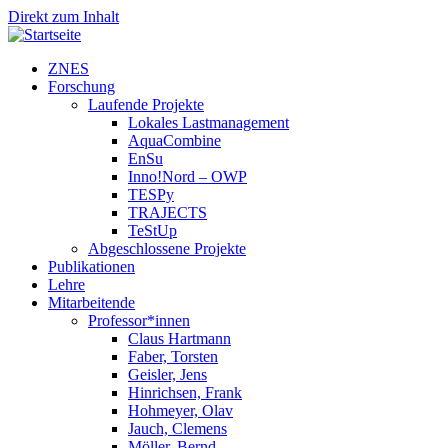
Direkt zum Inhalt
ZNES
Forschung
Laufende Projekte
Lokales Lastmanagement
AquaCombine
EnSu
Inno!Nord – OWP
TESPy
TRAJECTS
TeStUp
Abgeschlossene Projekte
Publikationen
Lehre
Mitarbeitende
Professor*innen
Claus Hartmann
Faber, Torsten
Geisler, Jens
Hinrichsen, Frank
Hohmeyer, Olav
Jauch, Clemens
Möller, Bernd