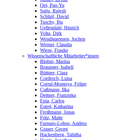
Oei, Pao-Yu
Saiju, Rajesh
Schlipf, David
Tuschy, Ilja
Uellendahl, Hinrich
Volta, Dirk
Wendiggensen, Jochen
Werner, Claudia
Wiese, Frauke
Wissenschaftliche Mitarbeiter*innen
Blohm, Marina
Braunger, Isabell
Büttner, Clara
Cordroch, Luisa
Corral-Montoya, Felipe
Cußmann, Ilka
Dettner, Franziska
Epia, Carlos
Esterl, Katharina
Freißmann, Jonas
Fritz, Malte
Furnaro-Lobos, Andrea
Graser, Georg
Hackenberg, Tabitha