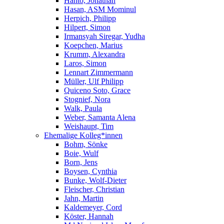
Hanto, Jonathan
Hasan, ASM Mominul
Herpich, Philipp
Hilpert, Simon
Irmansyah Siregar, Yudha
Koepchen, Marius
Krumm, Alexandra
Laros, Simon
Lennart Zimmermann
Müller, Ulf Philipp
Quiceno Soto, Grace
Stognief, Nora
Walk, Paula
Weber, Samanta Alena
Weishaupt, Tim
Ehemalige Kolleg*innen
Bohm, Sönke
Boie, Wulf
Born, Jens
Boysen, Cynthia
Bunke, Wolf-Dieter
Fleischer, Christian
Jahn, Martin
Kaldemeyer, Cord
Köster, Hannah