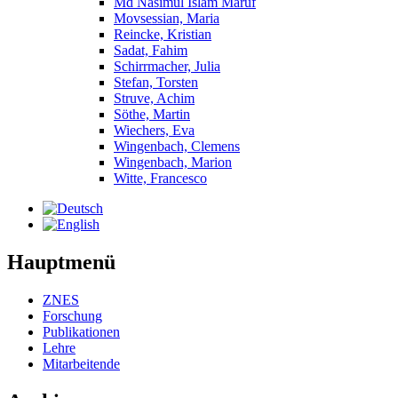
Md Nasimul Islam Maruf
Movsessian, Maria
Reincke, Kristian
Sadat, Fahim
Schirrmacher, Julia
Stefan, Torsten
Struve, Achim
Söthe, Martin
Wiechers, Eva
Wingenbach, Clemens
Wingenbach, Marion
Witte, Francesco
Hauptmenü
ZNES
Forschung
Publikationen
Lehre
Mitarbeitende