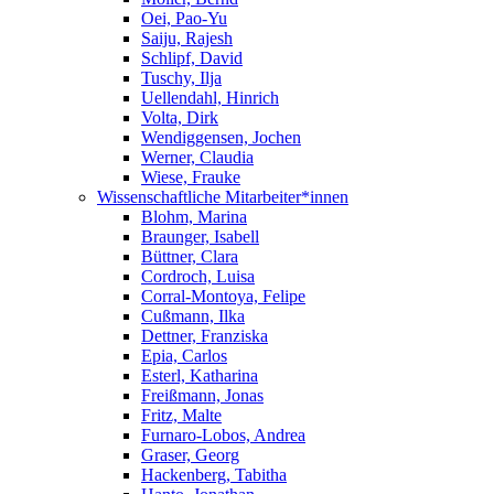
Oei, Pao-Yu
Saiju, Rajesh
Schlipf, David
Tuschy, Ilja
Uellendahl, Hinrich
Volta, Dirk
Wendiggensen, Jochen
Werner, Claudia
Wiese, Frauke
Wissenschaftliche Mitarbeiter*innen
Blohm, Marina
Braunger, Isabell
Büttner, Clara
Cordroch, Luisa
Corral-Montoya, Felipe
Cußmann, Ilka
Dettner, Franziska
Epia, Carlos
Esterl, Katharina
Freißmann, Jonas
Fritz, Malte
Furnaro-Lobos, Andrea
Graser, Georg
Hackenberg, Tabitha