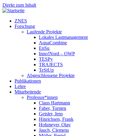
Direkt zum Inhalt
ZNES
Forschung
Laufende Projekte
Lokales Lastmanagement
AquaCombine
EnSu
Inno!Nord – OWP
TESPy
TRAJECTS
TeStUp
Abgeschlossene Projekte
Publikationen
Lehre
Mitarbeitende
Professor*innen
Claus Hartmann
Faber, Torsten
Geisler, Jens
Hinrichsen, Frank
Hohmeyer, Olav
Jauch, Clemens
Möller, Bernd