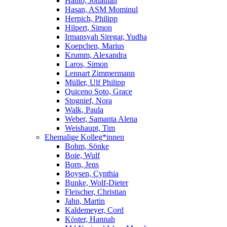
Hanto, Jonathan
Hasan, ASM Mominul
Herpich, Philipp
Hilpert, Simon
Irmansyah Siregar, Yudha
Koepchen, Marius
Krumm, Alexandra
Laros, Simon
Lennart Zimmermann
Müller, Ulf Philipp
Quiceno Soto, Grace
Stognief, Nora
Walk, Paula
Weber, Samanta Alena
Weishaupt, Tim
Ehemalige Kolleg*innen
Bohm, Sönke
Boie, Wulf
Born, Jens
Boysen, Cynthia
Bunke, Wolf-Dieter
Fleischer, Christian
Jahn, Martin
Kaldemeyer, Cord
Köster, Hannah