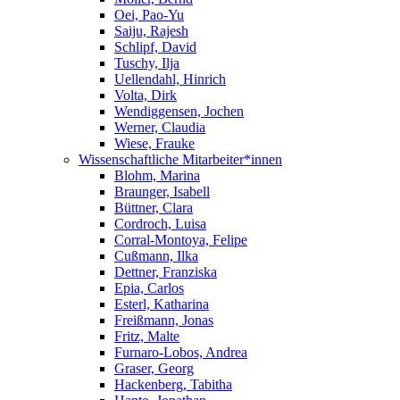
Oei, Pao-Yu
Saiju, Rajesh
Schlipf, David
Tuschy, Ilja
Uellendahl, Hinrich
Volta, Dirk
Wendiggensen, Jochen
Werner, Claudia
Wiese, Frauke
Wissenschaftliche Mitarbeiter*innen
Blohm, Marina
Braunger, Isabell
Büttner, Clara
Cordroch, Luisa
Corral-Montoya, Felipe
Cußmann, Ilka
Dettner, Franziska
Epia, Carlos
Esterl, Katharina
Freißmann, Jonas
Fritz, Malte
Furnaro-Lobos, Andrea
Graser, Georg
Hackenberg, Tabitha