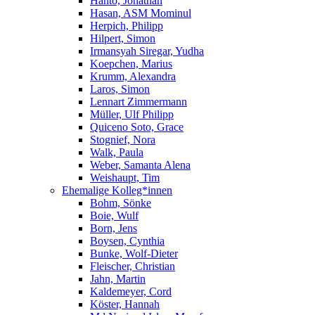
Hanto, Jonathan
Hasan, ASM Mominul
Herpich, Philipp
Hilpert, Simon
Irmansyah Siregar, Yudha
Koepchen, Marius
Krumm, Alexandra
Laros, Simon
Lennart Zimmermann
Müller, Ulf Philipp
Quiceno Soto, Grace
Stognief, Nora
Walk, Paula
Weber, Samanta Alena
Weishaupt, Tim
Ehemalige Kolleg*innen
Bohm, Sönke
Boie, Wulf
Born, Jens
Boysen, Cynthia
Bunke, Wolf-Dieter
Fleischer, Christian
Jahn, Martin
Kaldemeyer, Cord
Köster, Hannah