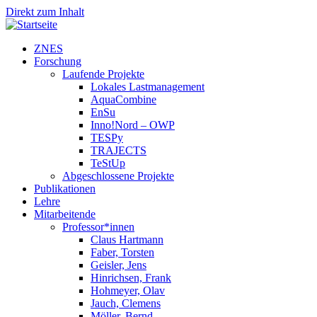
Direkt zum Inhalt
ZNES
Forschung
Laufende Projekte
Lokales Lastmanagement
AquaCombine
EnSu
Inno!Nord – OWP
TESPy
TRAJECTS
TeStUp
Abgeschlossene Projekte
Publikationen
Lehre
Mitarbeitende
Professor*innen
Claus Hartmann
Faber, Torsten
Geisler, Jens
Hinrichsen, Frank
Hohmeyer, Olav
Jauch, Clemens
Möller, Bernd