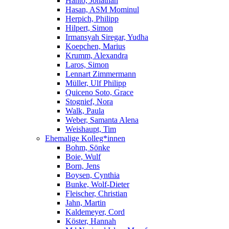
Hanto, Jonathan
Hasan, ASM Mominul
Herpich, Philipp
Hilpert, Simon
Irmansyah Siregar, Yudha
Koepchen, Marius
Krumm, Alexandra
Laros, Simon
Lennart Zimmermann
Müller, Ulf Philipp
Quiceno Soto, Grace
Stognief, Nora
Walk, Paula
Weber, Samanta Alena
Weishaupt, Tim
Ehemalige Kolleg*innen
Bohm, Sönke
Boie, Wulf
Born, Jens
Boysen, Cynthia
Bunke, Wolf-Dieter
Fleischer, Christian
Jahn, Martin
Kaldemeyer, Cord
Köster, Hannah