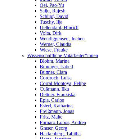
Oei, Pao-Yu
Saiju, Rajesh
Schlipf, David
Tuschy, Ilja
Uellendahl, Hinrich
Volta, Dirk
Wendiggensen, Jochen
Werner, Claudia
Wiese, Frauke
Wissenschaftliche Mitarbeiter*innen
Blohm, Marina
Braunger, Isabell
Büttner, Clara
Cordroch, Luisa
Corral-Montoya, Felipe
Cußmann, Ilka
Dettner, Franziska
Epia, Carlos
Esterl, Katharina
Freißmann, Jonas
Fritz, Malte
Furnaro-Lobos, Andrea
Graser, Georg
Hackenberg, Tabitha