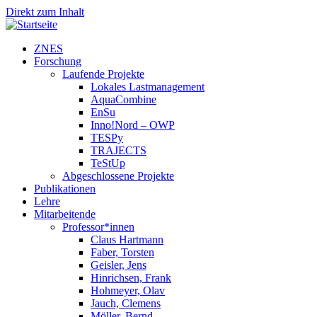
Direkt zum Inhalt
ZNES
Forschung
Laufende Projekte
Lokales Lastmanagement
AquaCombine
EnSu
Inno!Nord – OWP
TESPy
TRAJECTS
TeStUp
Abgeschlossene Projekte
Publikationen
Lehre
Mitarbeitende
Professor*innen
Claus Hartmann
Faber, Torsten
Geisler, Jens
Hinrichsen, Frank
Hohmeyer, Olav
Jauch, Clemens
Möller, Bernd