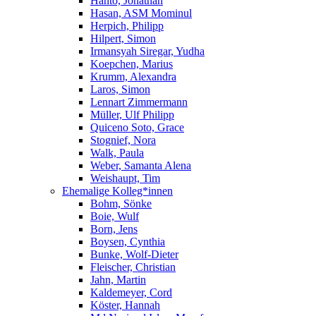
Hanto, Jonathan
Hasan, ASM Mominul
Herpich, Philipp
Hilpert, Simon
Irmansyah Siregar, Yudha
Koepchen, Marius
Krumm, Alexandra
Laros, Simon
Lennart Zimmermann
Müller, Ulf Philipp
Quiceno Soto, Grace
Stognief, Nora
Walk, Paula
Weber, Samanta Alena
Weishaupt, Tim
Ehemalige Kolleg*innen
Bohm, Sönke
Boie, Wulf
Born, Jens
Boysen, Cynthia
Bunke, Wolf-Dieter
Fleischer, Christian
Jahn, Martin
Kaldemeyer, Cord
Köster, Hannah