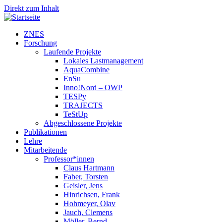
Direkt zum Inhalt
ZNES
Forschung
Laufende Projekte
Lokales Lastmanagement
AquaCombine
EnSu
Inno!Nord – OWP
TESPy
TRAJECTS
TeStUp
Abgeschlossene Projekte
Publikationen
Lehre
Mitarbeitende
Professor*innen
Claus Hartmann
Faber, Torsten
Geisler, Jens
Hinrichsen, Frank
Hohmeyer, Olav
Jauch, Clemens
Möller, Bernd