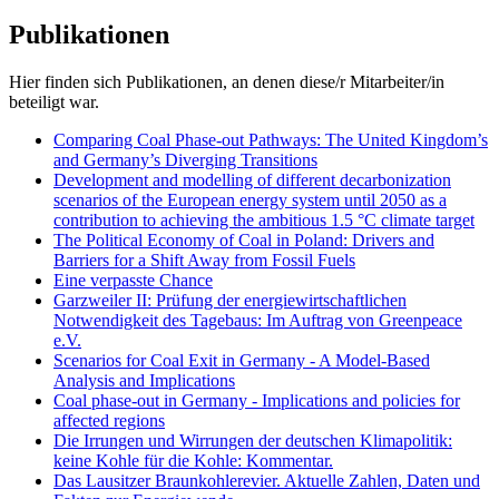
Publikationen
Hier finden sich Publikationen, an denen diese/r Mitarbeiter/in
beteiligt war.
Comparing Coal Phase-out Pathways: The United Kingdom’s
and Germany’s Diverging Transitions
Development and modelling of different decarbonization
scenarios of the European energy system until 2050 as a
contribution to achieving the ambitious 1.5 °C climate target
The Political Economy of Coal in Poland: Drivers and
Barriers for a Shift Away from Fossil Fuels
Eine verpasste Chance
Garzweiler II: Prüfung der energiewirtschaftlichen
Notwendigkeit des Tagebaus: Im Auftrag von Greenpeace
e.V.
Scenarios for Coal Exit in Germany - A Model-Based
Analysis and Implications
Coal phase-out in Germany - Implications and policies for
affected regions
Die Irrungen und Wirrungen der deutschen Klimapolitik:
keine Kohle für die Kohle: Kommentar.
Das Lausitzer Braunkohlerevier. Aktuelle Zahlen, Daten und