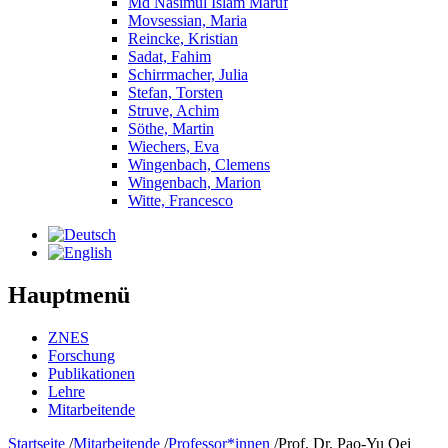
Md Nasimul Islam Maruf
Movsessian, Maria
Reincke, Kristian
Sadat, Fahim
Schirrmacher, Julia
Stefan, Torsten
Struve, Achim
Söthe, Martin
Wiechers, Eva
Wingenbach, Clemens
Wingenbach, Marion
Witte, Francesco
Hauptmenü
ZNES
Forschung
Publikationen
Lehre
Mitarbeitende
Startseite
/
Mitarbeitende
/
Professor*innen
/
Prof. Dr. Pao-Yu Oei