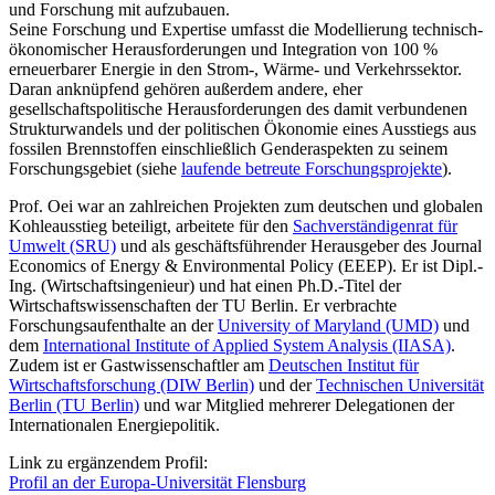
und Forschung mit aufzubauen.
Seine Forschung und Expertise umfasst die Modellierung technisch-
ökonomischer Herausforderungen und Integration von 100 %
erneuerbarer Energie in den Strom-, Wärme- und Verkehrssektor.
Daran anknüpfend gehören außerdem andere, eher
gesellschaftspolitische Herausforderungen des damit verbundenen
Strukturwandels und der politischen Ökonomie eines Ausstiegs aus
fossilen Brennstoffen einschließlich Genderaspekten zu seinem
Forschungsgebiet (siehe
laufende betreute Forschungsprojekte
).
Prof. Oei war an zahlreichen Projekten zum deutschen und globalen
Kohleausstieg beteiligt, arbeitete für den
Sachverständigenrat für
Umwelt (SRU)
und als geschäftsführender Herausgeber des Journal
Economics of Energy & Environmental Policy (EEEP). Er ist Dipl.-
Ing. (Wirtschaftsingenieur) und hat einen Ph.D.-Titel der
Wirtschaftswissenschaften der TU Berlin. Er verbrachte
Forschungsaufenthalte an der
University of Maryland (UMD)
und
dem
International Institute of Applied System Analysis (IIASA)
.
Zudem ist er Gastwissenschaftler am
Deutschen Institut für
Wirtschaftsforschung (DIW Berlin)
und der
Technischen Universität
Berlin (TU Berlin)
und war Mitglied mehrerer Delegationen der
Internationalen Energiepolitik.
Link zu ergänzendem Profil:
Profil an der Europa-Universität Flensburg