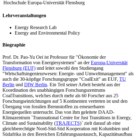
Hochschule
Europa-Universität Flensburg
Lehrveranstaltungen
Energy Research Lab
Energy and Environmental Policy
Biographie
Prof. Dr. Pao-Yu Oei ist Professor für "Ökonomie der
Transformation von Energiesystemen" an der
Europa-Universität
Flensburg (EUF)
und leitet sowohl den Studiengang
"Wirtschaftsingenieurwesen: Energie- und Umweltmanagement" als
auch die 30-köpfige Forschungsgruppe "CoalExit" an EUF,
TU
Berlin
und
DIW Berlin
. Ein Teil seiner Arbeit besteht aus der
Koordination des unabhängigen Forschungszentrums
CoalTransitions, welches durch mehr als 60 Forscher aus 25
Forschungseinrichtungen auf 5 Kontinenten vertreten ist und den
Übergang von fossilen Brennstoffen zu erneuerbaren
Energiequellen untersucht. Das von ihm geleitete DAAD-
Klimazentrum `Transnational Centre for Just Transitions in Energy,
Climate and Sustainability (
TRAJECTS
)´ zielt darauf ab eine
gleichberechtigte Nord-Süd-Süd Kooperation mit Kolumbien und
Südafrika in den Bereichen Erfahrungsaustausch, Kapazitätsaufbau