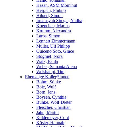
Hanto, Jonathan
Hasan, ASM Mominul
Herpich, Philipp
Hilpert, Simon
Irmansyah Siregar, Yudha
Koepchen, Marius
Krumm, Alexandra
Laros, Simon
Lennart Zimmermann
Müller, Ulf Philipp
Quiceno Soto, Grace
Stognief, Nora
Walk, Paula
Weber, Samanta Alena
Weishaupt, Tim
Ehemalige Kolleg*innen
Bohm, Sönke
Boie, Wulf
Born, Jens
Boysen, Cynthia
Bunke, Wolf-Dieter
Fleischer, Christian
Jahn, Martin
Kaldemeyer, Cord
Köster, Hannah