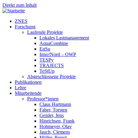
Direkt zum Inhalt
ZNES
Forschung
Laufende Projekte
Lokales Lastmanagement
AquaCombine
EnSu
Inno!Nord – OWP
TESPy
TRAJECTS
TeStUp
Abgeschlossene Projekte
Publikationen
Lehre
Mitarbeitende
Professor*innen
Claus Hartmann
Faber, Torsten
Geisler, Jens
Hinrichsen, Frank
Hohmeyer, Olav
Jauch, Clemens
Möller, Bernd