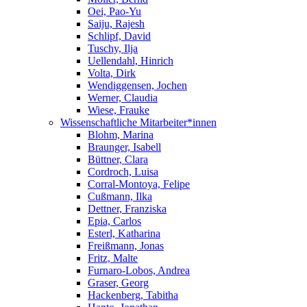
Oei, Pao-Yu
Saiju, Rajesh
Schlipf, David
Tuschy, Ilja
Uellendahl, Hinrich
Volta, Dirk
Wendiggensen, Jochen
Werner, Claudia
Wiese, Frauke
Wissenschaftliche Mitarbeiter*innen
Blohm, Marina
Braunger, Isabell
Büttner, Clara
Cordroch, Luisa
Corral-Montoya, Felipe
Cußmann, Ilka
Dettner, Franziska
Epia, Carlos
Esterl, Katharina
Freißmann, Jonas
Fritz, Malte
Furnaro-Lobos, Andrea
Graser, Georg
Hackenberg, Tabitha