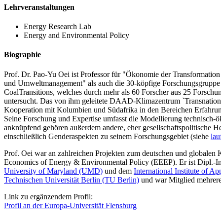
Lehrveranstaltungen
Energy Research Lab
Energy and Environmental Policy
Biographie
Prof. Dr. Pao-Yu Oei ist Professor für "Ökonomie der Transformatio
und Umweltmanagement" als auch die 30-köpfige Forschungsgruppe
CoalTransitions, welches durch mehr als 60 Forscher aus 25 Forschun
untersucht. Das von ihm geleitete DAAD-Klimazentrum `Transnational C
Kooperation mit Kolumbien und Südafrika in den Bereichen Erfahrun
Seine Forschung und Expertise umfasst die Modellierung technisch-
anknüpfend gehören außerdem andere, eher gesellschaftspolitische H
einschließlich Genderaspekten zu seinem Forschungsgebiet (siehe
lau
Prof. Oei war an zahlreichen Projekten zum deutschen und globalen Ko
Economics of Energy & Environmental Policy (EEEP). Er ist Dipl.-Ing
University of Maryland (UMD)
und dem
International Institute of 
Technischen Universität Berlin (TU Berlin)
und war Mitglied mehrerer
Link zu ergänzendem Profil:
Profil an der Europa-Universität Flensburg