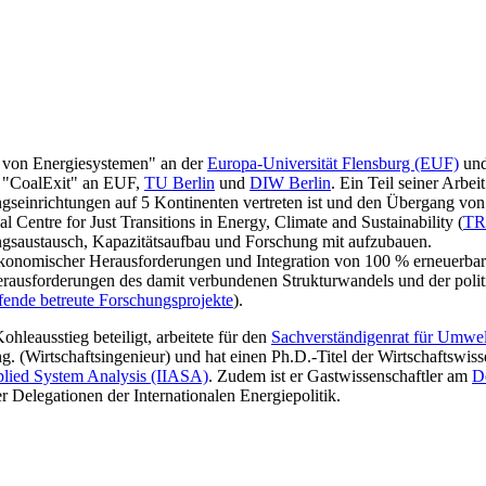
n von Energiesystemen" an der
Europa-Universität Flensburg (EUF)
und
 "CoalExit" an EUF,
TU Berlin
und
DIW Berlin
. Ein Teil seiner Arb
gseinrichtungen auf 5 Kontinenten vertreten ist und den Übergang von
entre for Just Transitions in Energy, Climate and Sustainability (
TR
gsaustausch, Kapazitätsaufbau und Forschung mit aufzubauen.
ökonomischer Herausforderungen und Integration von 100 % erneuerbar
erausforderungen des damit verbundenen Strukturwandels und der polit
fende betreute Forschungsprojekte
).
hleausstieg beteiligt, arbeitete für den
Sachverständigenrat für Umwe
. (Wirtschaftsingenieur) und hat einen Ph.D.-Titel der Wirtschaftswiss
Applied System Analysis (IIASA)
. Zudem ist er Gastwissenschaftler am
De
 Delegationen der Internationalen Energiepolitik.