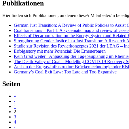
Publikationen
Hier finden sich Publikationen, an denen diese/r Mitarbeiter/in beteilig
German Just Transition: A Review of Public Policies to Assist
Coal transitions—Part 1: A systematic map and review of case st
Effects of Decarbonization on the Energy System and Related 
Strengthening Gender Justice in a Just Transition: A Research
Studie zur Revision des Revierkonzeptes 2021 der LEAG – I
Erfolgsstory mit mehr Potenzial: Die Erneuerbaren
Kein Grad weiter - Anpassung der Tagebauplanung im Rheinisch
The Death Valley of Coal – Modelling COVID-19 Recovery Sc
Ausbau der Erdgas-Infrastruktur: Brückentechnologie oder Ris
Germany’s Coal Exit Law: Too Late and Too Expansive
Seiten
«
‹
1
2
3
4
›