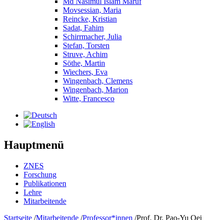
Md Nasimul Islam Maruf
Movsessian, Maria
Reincke, Kristian
Sadat, Fahim
Schirrmacher, Julia
Stefan, Torsten
Struve, Achim
Söthe, Martin
Wiechers, Eva
Wingenbach, Clemens
Wingenbach, Marion
Witte, Francesco
Hauptmenü
ZNES
Forschung
Publikationen
Lehre
Mitarbeitende
Startseite
/
Mitarbeitende
/
Professor*innen
/
Prof. Dr. Pao-Yu Oei