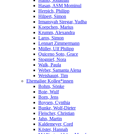
Hanto, Jonathan
Hasan, ASM Mominul
Herpich, Philipp
Hilpert, Simon
Irmansyah Siregar, Yudha
Koepchen, Marius
Krumm, Alexandra
Laros, Simon
Lennart Zimmermann
Müller, Ulf Philipp
Quiceno Soto, Grace
Stognief, Nora
Walk, Paula
Weber, Samanta Alena
Weishaupt, Tim
Ehemalige Kolleg*innen
Bohm, Sönke
Boie, Wulf
Born, Jens
Boysen, Cynthia
Bunke, Wolf-Dieter
Fleischer, Christian
Jahn, Martin
Kaldemeyer, Cord
Köster, Hannah