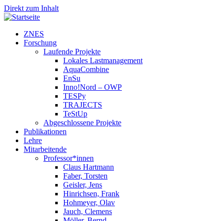
Direkt zum Inhalt
ZNES
Forschung
Laufende Projekte
Lokales Lastmanagement
AquaCombine
EnSu
Inno!Nord – OWP
TESPy
TRAJECTS
TeStUp
Abgeschlossene Projekte
Publikationen
Lehre
Mitarbeitende
Professor*innen
Claus Hartmann
Faber, Torsten
Geisler, Jens
Hinrichsen, Frank
Hohmeyer, Olav
Jauch, Clemens
Möller, Bernd