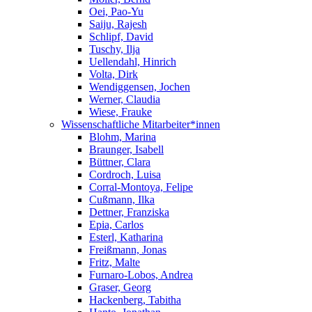
Oei, Pao-Yu
Saiju, Rajesh
Schlipf, David
Tuschy, Ilja
Uellendahl, Hinrich
Volta, Dirk
Wendiggensen, Jochen
Werner, Claudia
Wiese, Frauke
Wissenschaftliche Mitarbeiter*innen
Blohm, Marina
Braunger, Isabell
Büttner, Clara
Cordroch, Luisa
Corral-Montoya, Felipe
Cußmann, Ilka
Dettner, Franziska
Epia, Carlos
Esterl, Katharina
Freißmann, Jonas
Fritz, Malte
Furnaro-Lobos, Andrea
Graser, Georg
Hackenberg, Tabitha