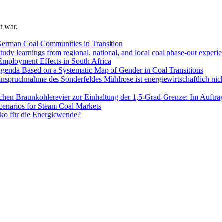
t war.
 German Coal Communities in Transition
udy learnings from regional, national, and local coal phase-out experi
Employment Effects in South Africa
 Agenda Based on a Systematic Map of Gender in Coal Transitions
nanspruchnahme des Sonderfeldes Mühlrose ist energiewirtschaftlic
en Braunkohlerevier zur Einhaltung der 1,5-Grad-Grenze: Im Auftrag 
enarios for Steam Coal Markets
iko für die Energiewende?